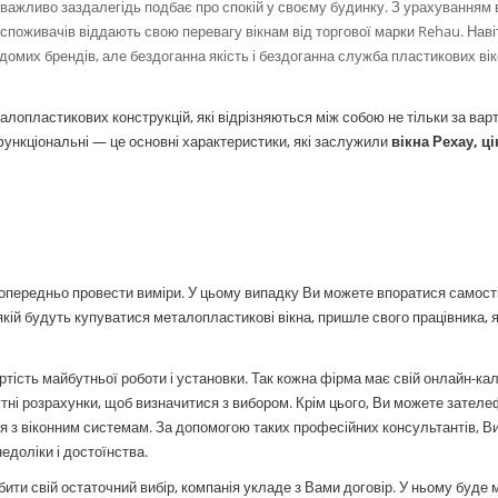
к важливо заздалегідь подбає про спокій у своєму будинку. З урахуванням 
 споживачів віддають свою перевагу вікнам від торгової марки Rehau. Наві
ідомих брендів, але бездоганна якість і бездоганна служба пластикових ві
алопластикових конструкцій, які відрізняються між собою не тільки за варті
тофункціональні — це основні характеристики, які заслужили
вікна Рехау, ці
о попередньо провести виміри. У цьому випадку Ви можете впоратися самост
кій будуть купуватися металопластикові вікна, пришле свого працівника, я
тість майбутньої роботи і установки. Так кожна фірма має свій онлайн-ка
тні розрахунки, щоб визначитися з вибором. Крім цього, Ви можете зател
ння з віконним системам. За допомогою таких професійних консультантів, В
недоліки і достоїнства.
робити свій остаточний вибір, компанія укладе з Вами договір. У ньому буде 