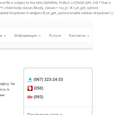
urce file is subject to the GNU GENERAL PUBLIC LICENSE (GPL 3.0) * that is
*/ //Add body classes $body_classes = 'no_js'; if( ( yit_get_option(
//Enabled dropdown in widgets if( yit_get_option('enable-sidebar-dropdown') )
ы
Информация
Услуги
Контакты
(067) 323-24-33
 офісу. Чи
(050)
сть їх
ння
(093)
Последние статьи