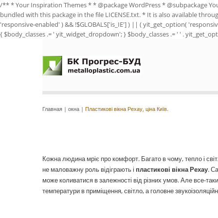
/** * Your Inspiration Themes * * @package WordPress * @subpackage Yo
bundled with this package in the file LICENSE.txt. * It is also available thro
'responsive-enabled' ) && !$GLOBALS['is_IE'] ) || ( yit_get_option( 'responsiv
{ $body_classes .= ' yit_widget_dropdown'; } $body_classes .= ' ' . yit_get_opti
Главная
|
окна
|
Пластикові вікна Рехау, ціна Київ.
Кожна людина мріє про комфорт. Багато в чому, тепло і сві
не маловажну роль відіграють і
пластикові вікна Рехау
. С
може коливатися в залежності від різних умов. Але все-так
температури в приміщення, світло, а головне звукоізоляційн