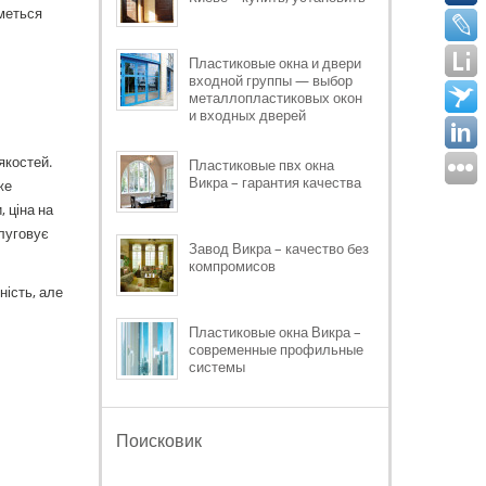
иметься
Пластиковые окна и двери
входной группы — выбор
металлопластиковых окон
и входных дверей
якостей.
Пластиковые пвх окна
Викра – гарантия качества
же
 ціна на
слуговує
Завод Викра – качество без
компромисов
ність, але
Пластиковые окна Викра –
современные профильные
системы
Поисковик