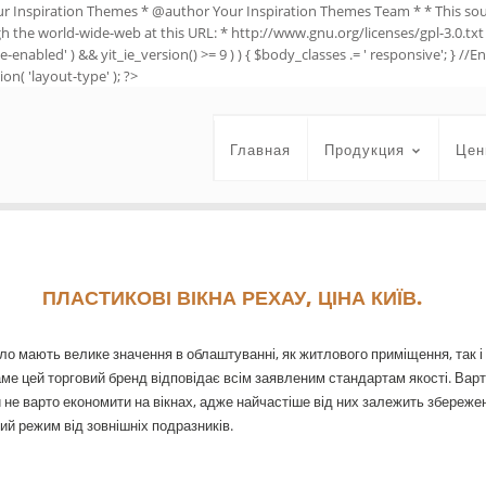
ur Inspiration Themes * @author Your Inspiration Themes Team
* * This so
ugh the world-wide-web at this URL: * http://www.gnu.org/licenses/gpl-3.0.txt 
e-enabled' ) && yit_ie_version() >= 9 ) ) { $body_classes .= ' responsive'; } 
on( 'layout-type' ); ?>
Главная
Продукция
Цен
ПЛАСТИКОВІ ВІКНА РЕХАУ, ЦІНА КИЇВ.
тло мають велике значення в облаштуванні, як житлового приміщення, так і
аме цей торговий бренд відповідає всім заявленим стандартам якості. Варті
и не варто економити на вікнах, адже найчастіше від них залежить збереже
ий режим від зовнішніх подразників.