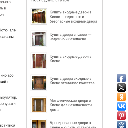
всього
ть в
Купить входные двери в
кон
Киеве – надежные и
безопасные входные двери
стю, але і
Купить двери в Киеве —
на
на які
надежно и безопасно
Купить входные двери в
Киеве
ійно або
Купить двери входные в
кий і
Киеве отличного качества
лькулятор,
Металлические двери в
ефонувати
Киеве для безопасности
дома
и
Бронированные двери в
міститися
Киеве – купить, установить