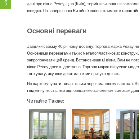
дані про вікна Рехау, ціна (Київ), терміни виконання замовл
швидко. По завершенню Ви обов’язково отримаєте гарантійни
Основні переваги
Завдяки своєму 40 річному досвіду, торгова марка Рехау не 
Основними перевагами таких металопластикових конструкцій 
запропонувати цей бренд. Встановивши ці вікна, Вам не потр
вікна Рехау досить доступна. Торгова марка випускає моделі
того увагу, яку вже десятиліттями прикута до них.
Не варто купувати товар, тільки через маленьку вартості. В
і відмінну якість, яке відповідатиме заявленим вимогам довг
Читайте Также: