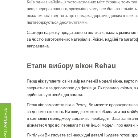
Київ один з найбільш густонаселених міст України, тому та
вище перерахованого, зрозуміло, чому все більша кількість
незалежності від того, що ця марка дорожче деяких інших в
підтверджується десятиліттями.
Сьогодні на ринку представлена велика кількість різних мет
за якістю виготовлених матеріалів. Якісні, надійні та бага
виправдана.
Етапи вибору вікон Rehau
Перш ніж зупинити свій вибір на певній моделі вікна, варт
звернеться за допомогою до фахівця. Як правило, фірма, в я
здійснить усі необхідні заміри.
Перш ніж замовляти вікна Рехау, Ви можете прорахувати вар
ОБРАТНАЯ СВЯЗЬ
за допомогою якого, Ви швидко можете обчислити всі майбу
в компанію і менеджеру задати всі необхідні і Ваші запита
дізнаєтеся про всі переваги тієї чи іншої моделі, про наявні 
Як тільки Ви з’ясуєте всі необхідні деталі і будете готові з