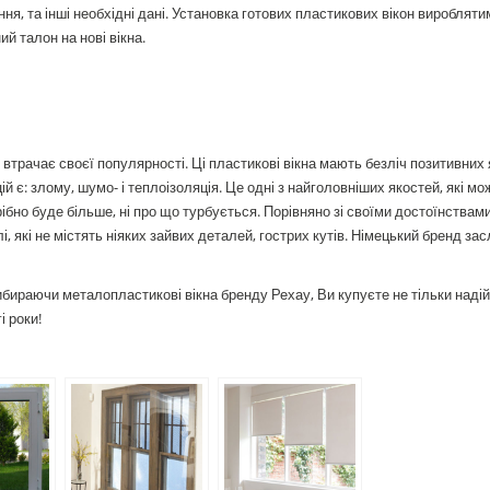
ення, та інші необхідні дані. Установка готових пластикових вікон вироблят
й талон на нові вікна.
втрачає своєї популярності. Ці пластикові вікна мають безліч позитивних 
є: злому, шумо- і теплоізоляція. Це одні з найголовніших якостей, які мо
ібно буде більше, ні про що турбується. Порівняно зі своїми достоїнствами,
, які не містять ніяких зайвих деталей, гострих кутів. Німецький бренд за
ибираючи металопластикові вікна бренду Рехау, Ви купуєте не тільки надій
і роки!