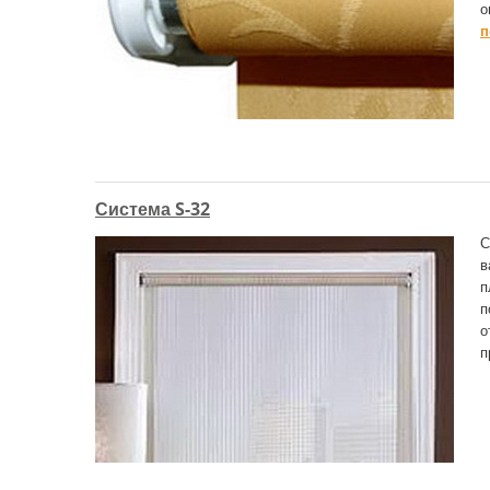
о
п
Система S-32
С
в
п
п
о
п