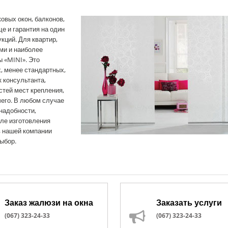
овых окон, балконов,
е и гарантия на один
кций. Для квартир,
ми и наиболее
 «MINI». Это
х, менее стандартных,
 консультанта,
стей мест крепления,
чего. В любом случае
 надобности,
сле изготовления
 нашей компании
ыбор.
Заказ жалюзи на окна
Заказать услуги
(067) 323-24-33
(067) 323-24-33