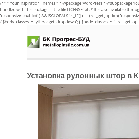
/** * Your Inspiration Themes * * @package WordPress * @subpackage Yo
bundled with this package in the file LICENSE.txt. * It is also available thro
'responsive-enabled' ) && !$GLOBALS['is_IE'] ) || ( yit_get_option( 'responsiv
{ $body_classes .= ' yit_widget_dropdown'; } $body_classes .= ' ' . yit_get_opti
Установка рулонных штор в К