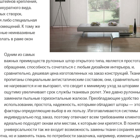
нштейнов крепления,
ккуратного вида.
ых створок,
я либо специальная
помещений. К тому же
ьные неинвазивные
елать в раме окон
Одним из самых
важных преимуществ рулонных штор открытого типа, является простота
обращении, способность сочетаться с любым дизайном интерьера, и,
сравнительно, дешевая цена изготовленных на заказ конструкций. Ткан
пропитаны специальным антистатическим составом, они, сравнительно
не нагреваются и не выгорают, что сводит к минимуму уход за шторами 
ощутимо увеличивает срок службы тканевых ролет. Уже давно рулонн
заменили пыльные горизонтальные жалюзи. Преобладающее удобство 
использовании, простота, надежность, которыми обладают шторы — это
факторы определяющие выбор в их пользу. Изготавливаются системы
индивидуально под заказ, поэтому отвечают всем требованиям клиенто
идеально подходят окнам или местам, к которым они крепятся. В понят
универсальности так же входит возможность замены ткани сохраняя ме
тна, но и заменять ткань по потребности заказчика, например, изменить д