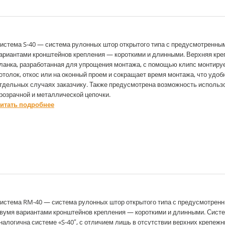
истема S-40 — система рулонных штор открытого типа с предусмотренны
ариантами кронштейнов крепления — короткими и длинными. Верхняя кр
ланка, разработанная для упрощения монтажа, с помощью клипс монтиру
отолок, откос или на оконный проем и сокращает время монтажа, что удоб
тдельных случаях заказчику. Также предусмотрена возможность использ
розрачной и металлической цепочки.
итать подробнее
истема RM-40 — система рулонных штор открытого типа с предусмотрен
вумя вариантами кронштейнов крепления — короткими и длинными. Сист
налогична системе «S-40″, с отличием лишь в отсутствии верхних крепеж