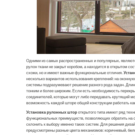
Одними из самых распространенных и популярных, являютс
рулон ткани не закрыт коробом, а находится в открытом со
схожи, но и имеют важные функциональные отличия.
Устан
несколько вариантов использования креплений: на оконную 
системы подразумевают решение разного рода задач. Длинн
тонким и более широким. Если есть необходимость перекр
соединителей, которые могут либо передавать крутящий мо
возможность каждой шторе общей конструкции работать ка
Установка рулонных штор
открытого типа имеют ряд техн
функциональных преимуществ, позволяющих обратить на с
склонить к выбору именно таких систем. Для решения диза
предусмотрены разные цвета механизмов: коричневый, белы