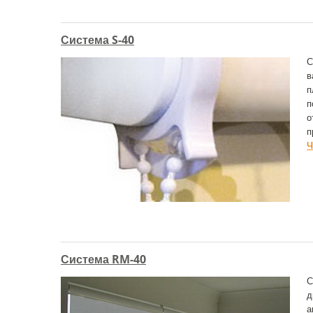
Система S-40
С
в
п
п
о
п
Ч
Система RM-40
С
д
а