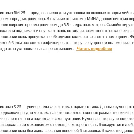
истема RM-25 — предназначена для установки на оконные створки либо н
роемы средних размеров. В отличие от системы МИНИ данная система пе
олее широкие проемы размером до 3,5 квадратных метров. Самоблокиру
еханизм поднимает и опускает ткань оставляя возможность остановки в 
оложении окна, пропуская необходимое количество света в помещение. 
ижней балки позволяют зафиксировать штору в опущенном положении, чт
огда окна установлены на проветривание.
Читать подробнее
истема S-25 — универсальная система открытого типа. Данные рулонные
редназначены для монтажа на потолок, откос, оконные рамы, створки и пр
чень практичная и надежная в эксплуатации. Рулонная штора управляетс
ниверсальным механизмом с помощью которого ткань блокируется в люб
оложении окна без использования цепочной блокировки. В качестве допо