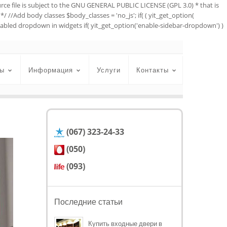
urce file is subject to the GNU GENERAL PUBLIC LICENSE (GPL 3.0) * that is
*/ //Add body classes $body_classes = 'no_js'; if( ( yit_get_option(
//Enabled dropdown in widgets if( yit_get_option('enable-sidebar-dropdown') )
ы
Информация
Услуги
Контакты
(067) 323-24-33
(050)
(093)
Последние статьи
Купить входные двери в