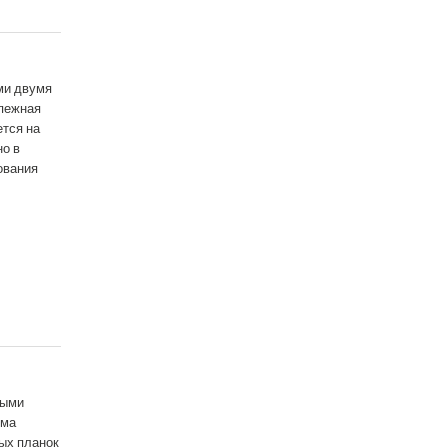
ми двумя
епежная
ется на
но в
ования
ными
ема
ных планок