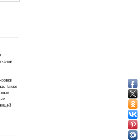
я
тканей
ировки
ки. Также
онные
ным
яющей