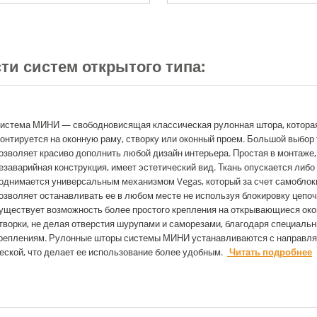
ти систем открытого типа:
истема МИНИ — свободновисящая классическая рулонная штора, котора
онтируется на оконную раму, створку или оконный проем. Большой выбор 
озволяет красиво дополнить любой дизайн интерьера. Простая в монтаже,
езаварийная конструкция, имеет эстетический вид. Ткань опускается либо
однимается универсальным механизмом Vegas, который за счет самоблок
озволяет останавливать ее в любом месте не используя блокировку цепоч
уществует возможность более простого крепления на открывающиеся ок
творки, не делая отверстия шурупами и саморезами, благодаря специаль
реплениям. Рулонные шторы системы МИНИ устанавливаются с направл
еской, что делает ее использование более удобным.
Читать подробнее