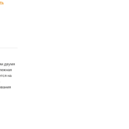
ть
ми двумя
епежная
ется на
в
ования