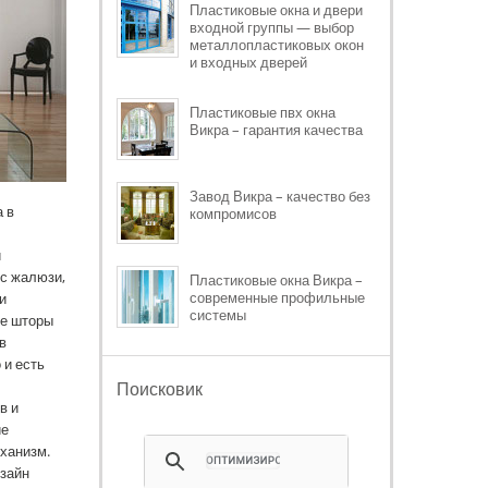
Пластиковые окна и двери
входной группы — выбор
металлопластиковых окон
и входных дверей
Пластиковые пвх окна
Викра – гарантия качества
Завод Викра – качество без
 в
компромисов
и
 с жалюзи,
Пластиковые окна Викра –
современные профильные
и
системы
ые шторы
в
 и есть
Поисковик
в и
ие
ханизм.
изайн