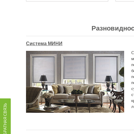
Разновиднос
Система МИНИ
С
м
п
б
п
п
с
с
к
ОБРАТНАЯ СВЯЗЬ
л