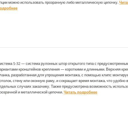
пции можно использовать прозрачную либо металлическую цепочку.
Чита
одробнее
истема S-32 — система рулонных штор открытого типа с предусмотренны
ариантами кронштейнов крепления — короткими и длинными. Верхняя кр
ланка, разработанная для упрощения монтажа, с помощью клипс монтиру
отолок, стену или оконную раму, и сокращает время монтажа, что удобно 
тдельных случаях заказчику. Также предусмотрена возможность использ
розрачной и металлической цепочки.
Читать подробнее