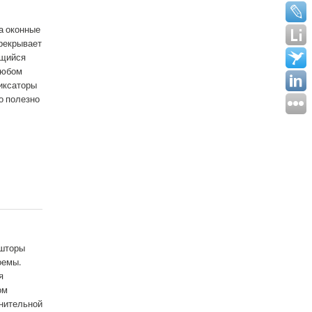
а оконные
рекрывает
ющийся
любом
Фиксаторы
о полезно
 шторы
оемы.
я
ом
лнительной