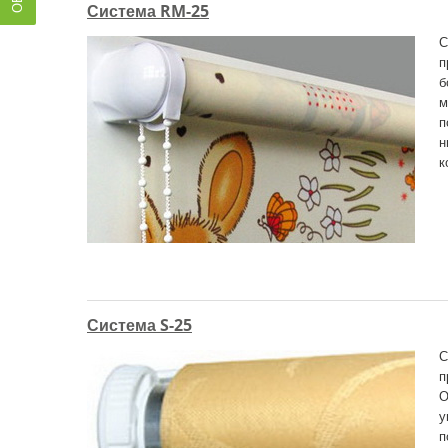
Система RM-25
С
п
б
м
п
н
к
Система S-25
С
п
О
у
п