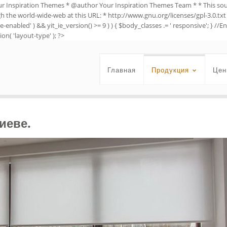
ur Inspiration Themes * @author Your Inspiration Themes Team
* * This so
ugh the world-wide-web at this URL: * http://www.gnu.org/licenses/gpl-3.0.txt 
e-enabled' ) && yit_ie_version() >= 9 ) ) { $body_classes .= ' responsive'; } 
on( 'layout-type' ); ?>
Главная
Продукция
Цен
иеве.