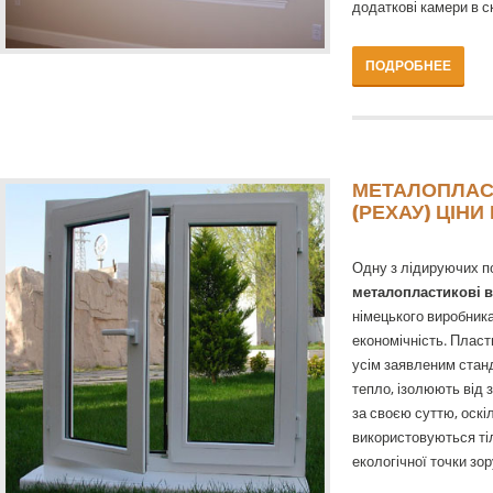
додаткові камери в ск
ПОДРОБНЕЕ
МЕТАЛОПЛАСТ
(РЕХАУ) ЦІНИ 
Одну з лідируючих по
металопластикові в
німецького виробника:
економічність. Пласт
усім заявленим станд
тепло, ізолюють від 
за своєю суттю, оскі
використовуються тіл
екологічної точки зор