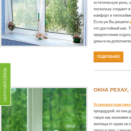
эстетическую роль, 
поскольку создают в
комфорт и теплообме
Если уж Вы решили
это достойный шаг. 
предпочтения отдать 
деньги на дополните
ПОДРОБНЕЕ
ОБРАТНАЯ СВЯЗЬ
ОКНА РЕХАУ,
Установка пластик
процедурой, но она 
такую как экономия 
жилища от шума за ок
тепло и тихо, следу