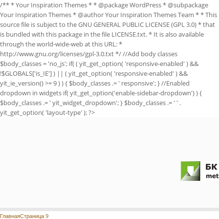
/** * Your Inspiration Themes * * @package WordPress * @subpackage
Your Inspiration Themes * @author Your Inspiration Themes Team
* * This
source file is subject to the GNU GENERAL PUBLIC LICENSE (GPL 3.0) * that
is bundled with this package in the file LICENSE.txt. * It is also available
through the world-wide-web at this URL: *
http://www.gnu.org/licenses/gpl-3.0.txt */ //Add body classes
$body_classes = 'no_js'; if( ( yit_get_option( 'responsive-enabled' ) &&
!$GLOBALS['is_IE'] ) || ( yit_get_option( 'responsive-enabled' ) &&
yit_ie_version() >= 9 ) ) { $body_classes .= ' responsive'; } //Enabled
dropdown in widgets if( yit_get_option('enable-sidebar-dropdown') ) {
$body_classes .= ' yit_widget_dropdown'; } $body_classes .= ' ' .
yit_get_option( 'layout-type' ); ?>
Главная
Страница 9