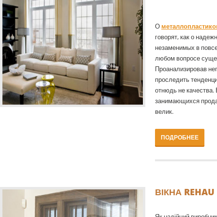
О
металлопластико
говорят, как о надеж
незаменимых в повсе
любом вопросе суще
Проанализировав не
проследить тенденци
отнюдь не качества.
занимающихся прода
велик.
ПОДРОБНЕЕ
ВІКНА REHAU 
Як надійний виробник