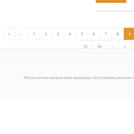
«
‹
1
2
3
4
5
6
7
8
9
15
16
›
»
Металлопластиковые окна производство установка монтаж ©