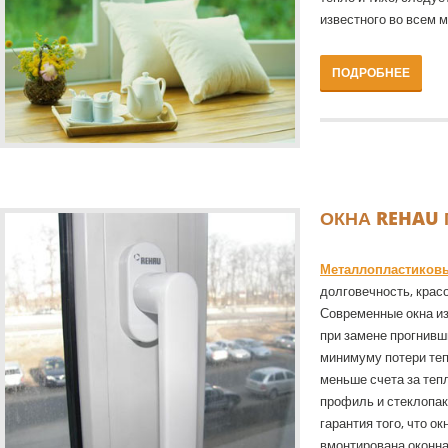
известного во всем 
ПОДРОБНЕЕ
ОКНА REHAU
Металлопластиковы
долговечность, крас
Современные окна из
при замене прогнивш
минимуму потери теп
меньше счета за теп
профиль и стеклопаке
гарантия того, что ок
вмонтирована оконная