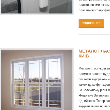
пластиковыми окнами
пластикового профил
ПОДРОБНЕЕ
МЕТАЛОПЛАСТ
КИЇВ
Металопластикові вік
елемент вашого будин
системи відіграють н
також дуже функціон
на належному рівні з
Якщо вже Ви вирішил
гідний крок. Тепер в
віддати тій чи іншій 