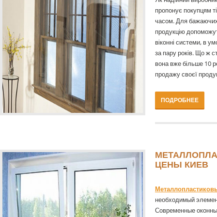
пропонує покупцям ті
часом. Для бажаючи
продукцію допоможут
віконні системи, в у
за пару років. Що ж с
вона вже більше 10 р
продажу своєї продук
ПОДРОБНЕЕ
МЕТАЛЛОПЛА
ЦЕНЫ КИЕВ
Металлопластиковы
необходимый элемент
Современные оконны