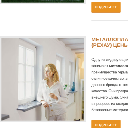
ПОДРОБНЕЕ
МЕТАЛЛОПЛА
(РЕХАУ) ЦЕН
Одну из лидирующих 
занимают
металлоп
преимущества герман
отличное качество, 
данного бренда отв
качества. Они прекр
внешнего шума. Окна 
в процессе их созда
безопасные материал
ПОДРОБНЕЕ