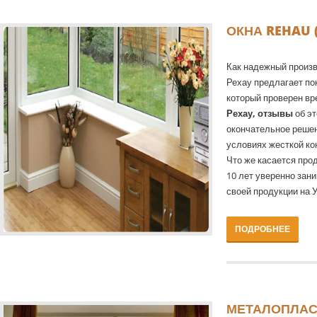
ОКНА REHAU 
Как надежный произв
Рехау предлагает по
который проверен в
Рехау, отзывы
об эт
окончательное решен
условиях жесткой кон
Что же касается про
10 лет уверенно зан
своей продукции на У
ПОДРОБНЕЕ
МЕТАЛОПЛАСТ