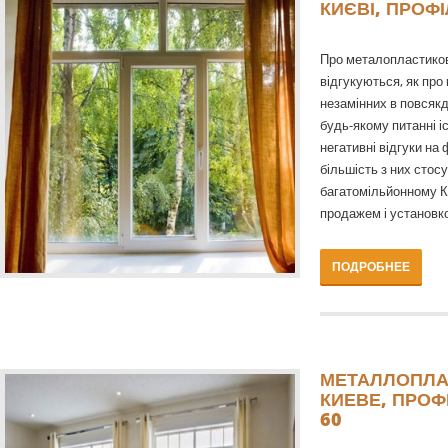
КИЄВІ, ПРОФ
Про металопластикові
відгукуються, як про 
незамінних в повсяк
будь-якому питанні і
негативні відгуки на
більшість з них стосу
багатомільйонному К
продажем і установк
ПОДРОБНЕЕ
МЕТАЛЛОПЛА
КИЕВЕ, ПРОФ
60