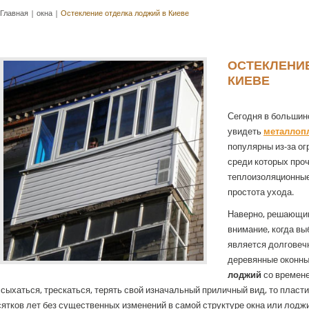
Главная
|
окна
|
Остекление отделка лоджий в Киеве
ОСТЕКЛЕНИ
КИЕВЕ
Сегодня в большин
увидеть
металлоп
популярны из-за о
среди которых про
теплоизоляционные
простота ухода.
Наверно, решающим
внимание, когда в
является долговечн
деревянные оконны
лоджий
со времене
сыхаться, трескаться, терять свой изначальный приличный вид, то пласт
ятков лет без существенных изменений в самой структуре окна или лоджии