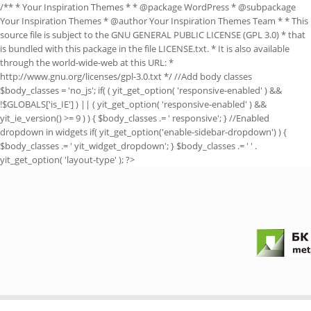
/** * Your Inspiration Themes * * @package WordPress * @subpackage
Your Inspiration Themes * @author Your Inspiration Themes Team
* * This
source file is subject to the GNU GENERAL PUBLIC LICENSE (GPL 3.0) * that
is bundled with this package in the file LICENSE.txt. * It is also available
through the world-wide-web at this URL: *
http://www.gnu.org/licenses/gpl-3.0.txt */ //Add body classes
$body_classes = 'no_js'; if( ( yit_get_option( 'responsive-enabled' ) &&
!$GLOBALS['is_IE'] ) || ( yit_get_option( 'responsive-enabled' ) &&
yit_ie_version() >= 9 ) ) { $body_classes .= ' responsive'; } //Enabled
dropdown in widgets if( yit_get_option('enable-sidebar-dropdown') ) {
$body_classes .= ' yit_widget_dropdown'; } $body_classes .= ' ' .
yit_get_option( 'layout-type' ); ?>