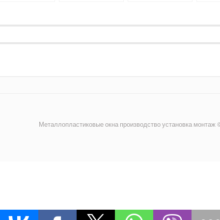
алконов в Киеве
Киеве
в Киев
Металлопластиковые окна производство установка монтаж ©