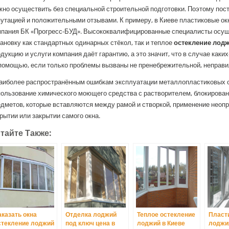
но осуществить без специальной строительной подготовки. Поэтому пос
утацией и положительными отзывами. К примеру, в Киеве пластиковые ок
мпания БК «Прогресс-БУД». Высококвалифицированные специалисты осу
ановку как стандартных одинарных стёкол, так и теплое
остекление лод
дукцию и услуги компания даёт гарантию, а это значит, что в случае как
помощью, если только проблемы вызваны не пренебрежительной, неправи
наиболее распространённым ошибкам эксплуатации металлопластиковых о
пользование химического моющего средства с растворителем, блокирова
дметов, которые вставляются между рамой и створкой, применение неопр
рытии или закрытии самого окна.
тайте Также:
аказать окна
Отделка лоджий
Теплое остекление
Пласт
стекление лоджий
под ключ цена в
лоджий в Киеве
лоджи