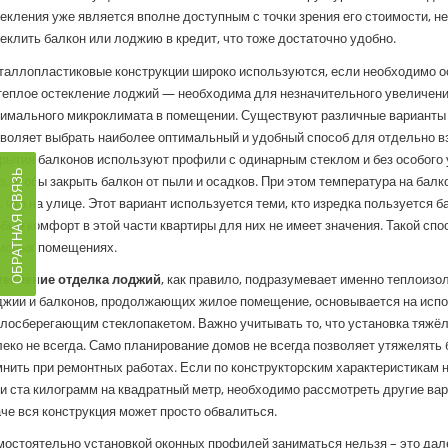
екления уже является вполне доступным с точки зрения его стоимости, 
еклить балкон или лоджию в кредит, что тоже достаточно удобно.
таллопластиковые конструкции широко используются, если необходимо о
теплое остекление лоджий — необходима для незначительного увеличени
тимального микроклимата в помещении. Существуют различные вариант
воляет выбрать наиболее оптимальный и удобный способ для отдельно вз
рытия балконов используют профили с одинарным стеклом и без особого 
ОБРАТНАЯ СВЯЗЬ
о, чтобы закрыть балкон от пыли и осадков. При этом температура на бал
, что на улице. Этот вариант используется теми, кто изредка пользуется б
бый комфорт в этой части квартиры для них не имеет значения. Такой спо
исных помещениях.
текление отделка лоджий
, как правило, подразумевает именно теплоиз
джий и балконов, продолжающих жилое помещение, основывается на испо
лосберегающим стеклопакетом. Важно учитывать то, что установка тяжё
еко не всегда. Само планирование домов не всегда позволяет утяжелять
нить при ремонтных работах. Если по конструкторским характеристикам 
и ста килограмм на квадратный метр, необходимо рассмотреть другие ва
че вся конструкция может просто обвалиться.
остоятельно установкой оконных профилей заниматься нельзя – это дале