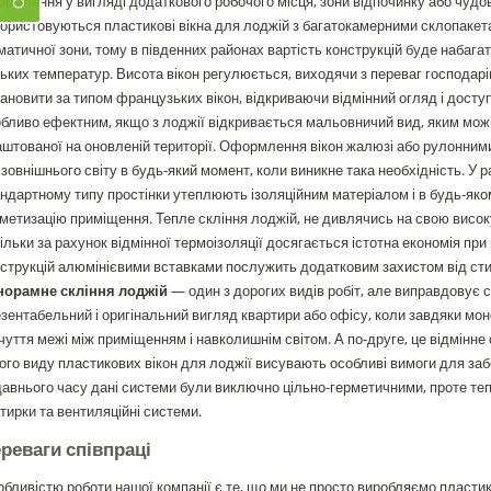
рмлення у вигляді додаткового робочого місця, зони відпочинку або чудов
ористовуються пластикові вікна для лоджій з багатокамерними склопакета
матичної зони, тому в південних районах вартість конструкцій буде набага
ьких температур. Висота вікон регулюється, виходячи з переваг господарі
ановити за типом французьких вікон, відкриваючи відмінний огляд і доступ
бливо ефектним, якщо з лоджії відкривається мальовничий вид, яким можн
штованої на оновленій території. Оформлення вікон жалюзі або рулонним
 зовнішнього світу в будь-який момент, коли виникне така необхідність. У р
ндартному типу простінки утеплюють ізоляційним матеріалом і в будь-як
метизацію приміщення. Тепле скління лоджій, не дивлячись на свою високу
ільки за рахунок відмінної термоізоляції досягається істотна економія при
струкцій алюмінієвими вставками послужить додатковим захистом від сти
норамне скління лоджій
— один з дорогих видів робіт, але виправдовує с
зентабельний і оригінальний вигляд квартири або офісу, коли завдяки мо
чуття межі між приміщенням і навколишнім світом. А по-друге, це відмінне
ого виду пластикових вікон для лоджії висувають особливі вимоги для забез
авнього часу дані системи були виключно цільно-герметичними, проте те
тирки та вентиляційні системи.
реваги співпраці
бливістю роботи нашої компанії є те, що ми не просто виробляємо пластико