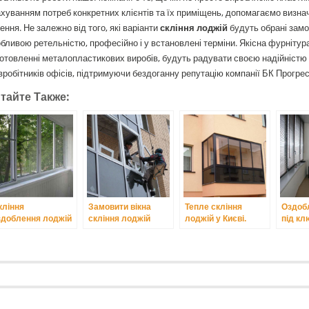
хуванням потреб конкретних клієнтів та їх приміщень, допомагаємо визн
ення. Не залежно від того, які варіанти
скління лоджій
будуть обрані замо
бливою ретельністю, професійно і у встановлені терміни. Якісна фурнітур
отовленні металопластикових виробів, будуть радувати своєю надійністю 
вробітників офісів, підтримуючи бездоганну репутацію компанії БК Прогре
тайте Также:
кління
Замовити вікна
Тепле скління
Оздоб
здоблення лоджій
скління лоджій
лоджій у Києві.
під кл
Києві.
балконів у Києві.
Києві.