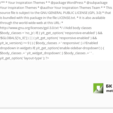
/** * Your Inspiration Themes * * @package WordPress * @subpackage
Your Inspiration Themes * @author Your Inspiration Themes Team
* * This
source file is subject to the GNU GENERAL PUBLIC LICENSE (GPL 3.0) * that
is bundled with this package in the file LICENSE.txt. * It is also available
through the world-wide-web at this URL: *
http://www.gnu.org/licenses/gpl-3.0.txt */ //Add body classes
$body_classes = 'no_js'; if( ( yit_get_option( 'responsive-enabled' ) &&
!$GLOBALS['is_IE'] ) || ( yit_get_option( 'responsive-enabled' ) &&
yit_ie_version() >= 9 ) ) { $body_classes .= ' responsive'; } //Enabled
dropdown in widgets if( yit_get_option('enable-sidebar-dropdown') ) {
$body_classes .= ' yit_widget_dropdown'; } $body_classes .= ' ' .
yit_get_option( 'layout-type' ); ?>