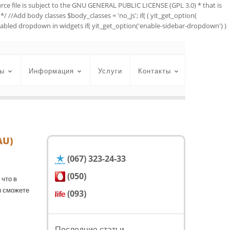
urce file is subject to the GNU GENERAL PUBLIC LICENSE (GPL 3.0) * that is
*/ //Add body classes $body_classes = 'no_js'; if( ( yit_get_option(
//Enabled dropdown in widgets if( yit_get_option('enable-sidebar-dropdown') )
ы
Информация
Услуги
Контакты
AU)
(067) 323-24-33
(050)
 что в
ы сможете
(093)
Последние статьи