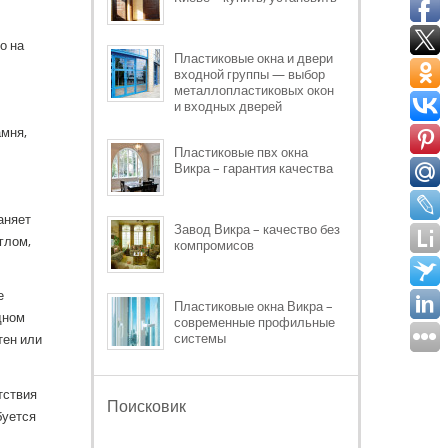
о на
Пластиковые окна и двери
входной группы — выбор
металлопластиковых окон
и входных дверей
амня,
Пластиковые пвх окна
Викра – гарантия качества
аняет
Завод Викра – качество без
глом,
компромисов
е
Пластиковые окна Викра –
дном
современные профильные
системы
тен или
тствия
Поисковик
буется