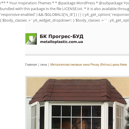
/** * Your Inspiration Themes * * @package WordPress * @subpackage Yo
bundled with this package in the file LICENSE.txt. * It is also available thro
'responsive-enabled' ) && !$GLOBALS['is_IE'] ) || ( yit_get_option( 'responsiv
{ $body_classes .= ' yit_widget_dropdown'; } $body_classes .= ' ' . yit_get_opti
Главная
|
окна
|
Металлопластиковые окна Рехау (Rehau) цена Киев