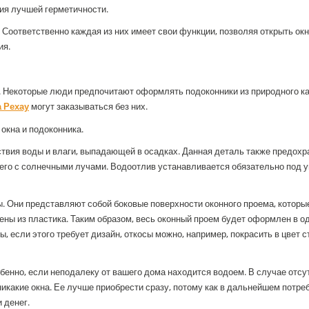
ия лучшей герметичности.
Соответственно каждая из них имеет свои функции, позволяя открыть окн
ия.
о. Некоторые люди предпочитают оформлять подоконники из природного к
 Рехау
могут заказываться без них.
окна и подоконника.
твия воды и влаги, выпадающей в осадках. Данная деталь также предохр
его с солнечными лучами. Водоотлив устанавливается обязательно под у
. Они представляют собой боковые поверхности оконного проема, которы
ены из пластика. Таким образом, весь оконный проем будет оформлен в о
ы, если этого требует дизайн, откосы можно, например, покрасить в цвет с
енно, если неподалеку от вашего дома находится водоем. В случае отсу
 никакие окна. Ее лучше приобрести сразу, потому как в дальнейшем потре
 денег.