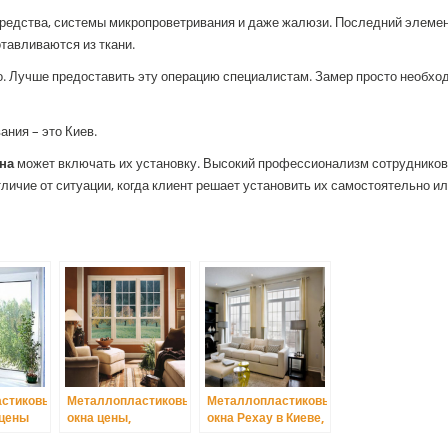
едства, системы микропроветривания и даже жалюзи. Последний элеме
тавливаются из ткани.
. Лучше предоставить эту операцию специалистам. Замер просто необхо
ния – это Киев.
на
может включать их установку. Высокий профессионализм сотрудников
личие от ситуации, когда клиент решает установить их самостоятельно и
астиковые
Металлопластиковые
Металлопластиковые
 цены
окна цены,
окна Рехау в Киеве,
рассчитать
профиль Rehau