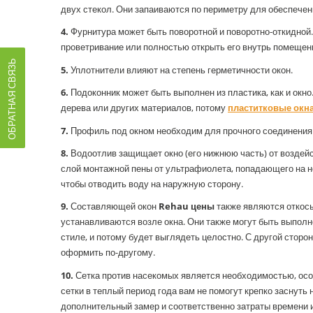
двух стекол. Они запаиваются по периметру для обеспечен
4.
Фурнитура может быть поворотной и поворотно-откидной. 
проветривание или полностью открыть его внутрь помещен
ОБРАТНАЯ СВЯЗЬ
5.
Уплотнители влияют на степень герметичности окон.
6.
Подоконник может быть выполнен из пластика, как и окн
дерева или других материалов, потому
пластитковые окна
7.
Профиль под окном необходим для прочного соединения 
8.
Водоотлив защищает окно (его нижнюю часть) от воздейс
слой монтажной пены от ультрафиолета, попадающего на н
чтобы отводить воду на наружную сторону.
9.
Составляющей окон
Rehau цены
также являются откосы
устанавливаются возле окна. Они также могут быть выполн
стиле, и потому будет выглядеть целостно. С другой сторон
оформить по-другому.
10.
Сетка против насекомых является необходимостью, особ
сетки в теплый период года вам не помогут крепко заснуть
дополнительный замер и соответственно затраты времени и