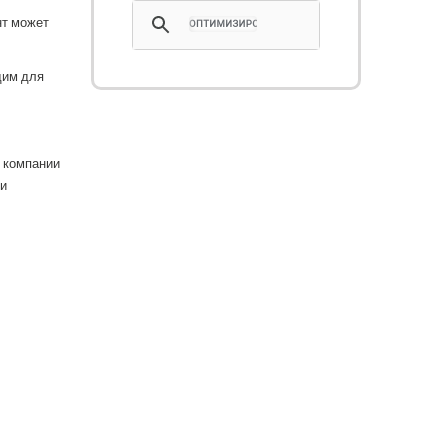
нт может
дим для
 компании
ли