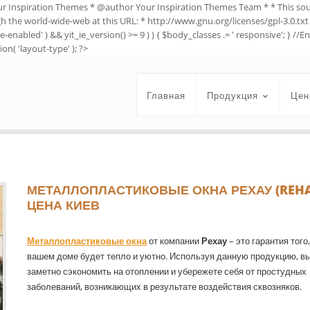
ur Inspiration Themes * @author Your Inspiration Themes Team
* * This so
ugh the world-wide-web at this URL: * http://www.gnu.org/licenses/gpl-3.0.txt 
e-enabled' ) && yit_ie_version() >= 9 ) ) { $body_classes .= ' responsive'; } 
on( 'layout-type' ); ?>
Главная
Продукция
Цен
МЕТАЛЛОПЛАСТИКОВЫЕ ОКНА РЕХАУ (REH
ЦЕНА КИЕВ
Металлопластиковые окна
от компании
Рехау
– это гарантия того,
вашем доме будет тепло и уютно. Используя данную продукцию, в
заметно сэкономить на отоплении и убережете себя от простудных
заболеваний, возникающих в результате воздействия сквозняков.