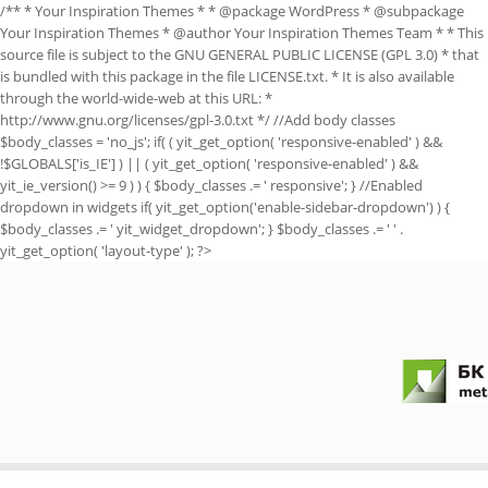
/** * Your Inspiration Themes * * @package WordPress * @subpackage
Your Inspiration Themes * @author Your Inspiration Themes Team
* * This
source file is subject to the GNU GENERAL PUBLIC LICENSE (GPL 3.0) * that
is bundled with this package in the file LICENSE.txt. * It is also available
through the world-wide-web at this URL: *
http://www.gnu.org/licenses/gpl-3.0.txt */ //Add body classes
$body_classes = 'no_js'; if( ( yit_get_option( 'responsive-enabled' ) &&
!$GLOBALS['is_IE'] ) || ( yit_get_option( 'responsive-enabled' ) &&
yit_ie_version() >= 9 ) ) { $body_classes .= ' responsive'; } //Enabled
dropdown in widgets if( yit_get_option('enable-sidebar-dropdown') ) {
$body_classes .= ' yit_widget_dropdown'; } $body_classes .= ' ' .
yit_get_option( 'layout-type' ); ?>