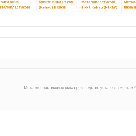
пити вікна.
Купити вікна Рехау
Металопластикові
Метал
еталопластикові
(Rehau) в Києві
вікна Rehau (Рехау)
вікна ц
кна Київ.
ціни Київ
розрах
Металлопластиковые окна производство установка монтаж ©