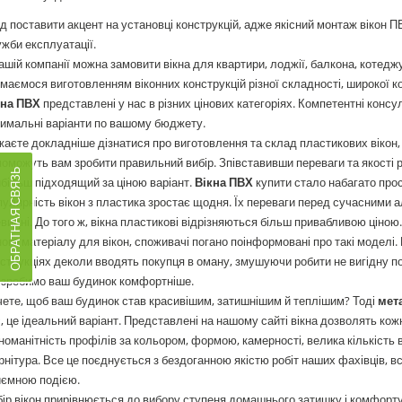
д поставити акцент на установці конструкцій, адже якісний монтаж вікон 
жби експлуатації.
ашій компанії можна замовити вікна для квартири, лоджії, балкона, котеджу
маємося виготовленням віконних конструкцій різної складності, широкої кол
кна ПВХ
представлені у нас в різних цінових категоріях. Компетентні конс
имальні варіанти по вашому бюджету.
аєте докладніше дізнатися про виготовлення та склад пластикових вікон,
оможуть вам зробити правильний вибір. Зпівставивши переваги та якості р
ОБРАТНАЯ СВЯЗЬ
більш підходящий за ціною варіант.
Вікна ПВХ
купити стало набагато прос
улярність вікон з пластика зростає щодня. Їх переваги перед сучасними а
видні. До того ж, вікна пластикові відрізняються більш привабливою ціно
ого матеріалу для вікон, споживачі погано поінформовані про такі моделі.
струкціях деколи вводять покупця в оману, змушуючи робити не вигідну по
 зробимо ваш будинок комфортніше.
ете, щоб ваш будинок став красивішим, затишнішим й теплішим? Тоді
мет
, це ідеальний варіант. Представлені на нашому сайті вікна дозволять ко
номанітність профілів за кольором, формою, камерності, велика кількість ва
нітура. Все це поєднується з бездоганною якістю робіт наших фахівців, вс
иємною подією.
ір вікон прирівнюється до вибору ступеня домашнього затишку і комфорт