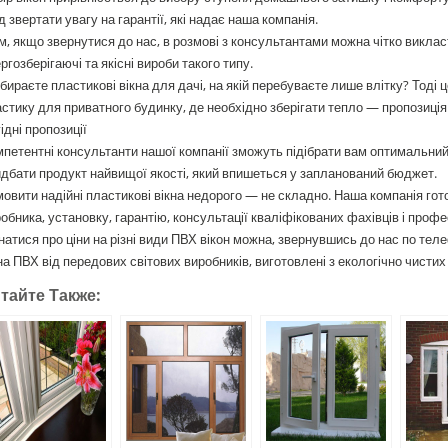
д звертати увагу на гарантії, які надає наша компанія.
м, якщо звернутися до нас, в розмові з консультантами можна чітко викласт
ргозберігаючі та якісні вироби такого типу.
бираєте пластикові вікна для дачі, на якій перебуваєте лише влітку? Тоді це
стику для приватного будинку, де необхідно зберігати тепло — пропозиція
ідні пропозиції
петентні консультанти нашої компанії зможуть підібрати вам оптимальний
дбати продукт найвищої якості, який впишеться у запланований бюджет.
овити надійні пластикові вікна недорого — не складно. Наша компанія гото
обника, установку, гарантію, консультації кваліфікованих фахівців і проф
натися про ціни на різні види ПВХ вікон можна, звернувшись до нас по теле
на ПВХ від передових світових виробників, виготовлені з екологічно чистих
тайте Также: