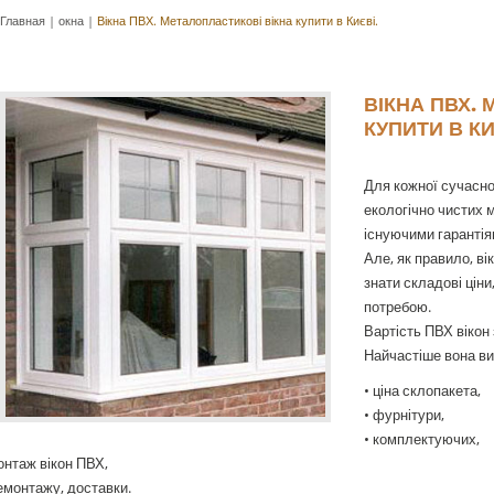
Главная
|
окна
|
Вікна ПВХ. Металопластикові вікна купити в Києві.
ВІКНА ПВХ.
КУПИТИ В КИ
Для кожної сучасн
екологічно чистих м
існуючими гарантія
Але, як правило, вік
знати складові цін
потребою.
Вартість ПВХ вікон 
Найчастіше вона ви
• ціна склопакета,
• фурнітури,
• комплектуючих,
онтаж вікон ПВХ,
емонтажу, доставки.