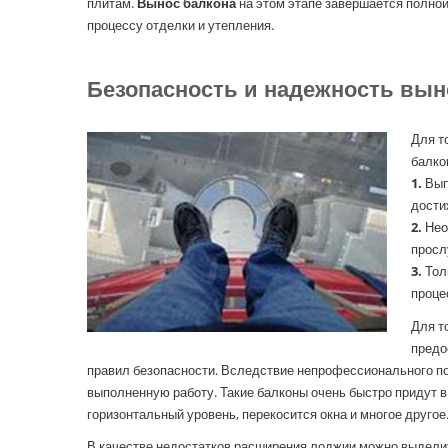
плитам.
Вынос балкона
на этом этапе завершается полной
процессу отделки и утепления.
Безопасность и надежность вын
Для т
балко
1.
Вып
дости
2.
Нео
просл
3.
Тол
проце
Для т
предо
правил безопасности. Вследствие непрофессионального по
выполненную работу. Такие балконы очень быстро придут в
горизонтальный уровень, перекосится окна и многое другое
В качестве недостатков расширения лоджии можно выдели