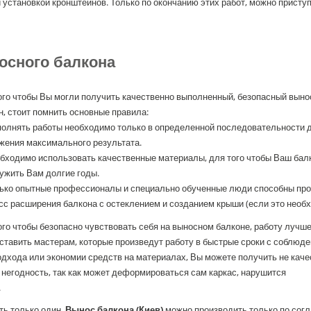
 установкой кронштейнов. Только по окончанию этих работ, можно приступ
осного балкона
ого чтобы Вы могли получить качественно выполненный, безопасный выно
н, стоит помнить основные правила:
олнять работы необходимо только в определенной последовательности 
жения максимального результата.
бходимо использовать качественные материалы, для того чтобы Ваш бал
ужить Вам долгие годы.
ько опытные профессионалы и специально обученные люди способны про
сс расширения балкона с остеклением и созданием крыши (если это необх
ого чтобы безопасно чувствовать себя на выносном балконе, работу лучш
ставить мастерам, которые произведут работу в быстрые сроки с соблюд
дхода или экономии средств на материалах, Вы можете получить не каче
 негодность, так как может деформироваться сам каркас, нарушится
.
ть только один.
Вынос балкона (Киев)
можно производить только по сог