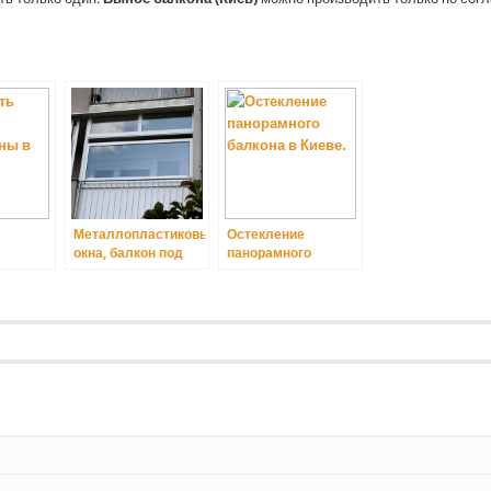
Металлопластиковые
Остекление
окна, балкон под
панорамного
ны в
ключ в Киеве.
балкона в Киеве.