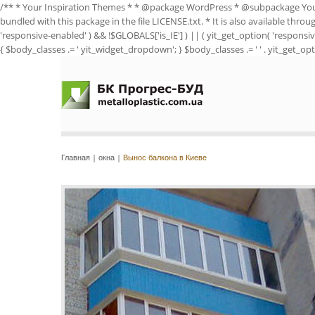
/** * Your Inspiration Themes * * @package WordPress * @subpackage Yo
bundled with this package in the file LICENSE.txt. * It is also available thro
'responsive-enabled' ) && !$GLOBALS['is_IE'] ) || ( yit_get_option( 'responsiv
{ $body_classes .= ' yit_widget_dropdown'; } $body_classes .= ' ' . yit_get_opti
Главная
|
окна
|
Вынос балкона в Киеве