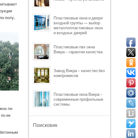
учитывают
рукции
по полу,
Пластиковые окна и двери
входной группы — выбор
металлопластиковых окон
и входных дверей
Пластиковые пвх окна
Викра – гарантия качества
Завод Викра – качество без
компромисов
Пластиковые окна Викра –
современные профильные
системы
ужно ли
 по ее
Поисковик
 бетонным