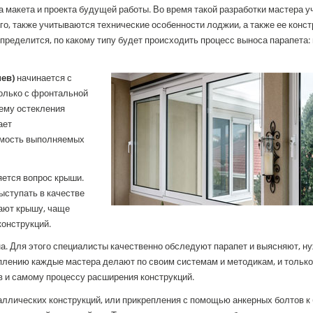
 макета и проекта будущей работы. Во время такой разработки мастера 
о, также учитываются технические особенности лоджии, а также ее конст
определится, по какому типу будет происходить процесс выноса парапета: 
ев)
начинается с
только с фронтальной
ему остекления
ает
имость выполняемых
ется вопрос крыши.
ыступать в качестве
вают крышу, чаще
конструкций.
а. Для этого специалисты качественно обследуют парапет и выясняют, н
еплению каждые мастера делают по своим системам и методикам, и только
в и самому процессу расширения конструкций.
аллических конструкций, или прикрепления с помощью анкерных болтов к