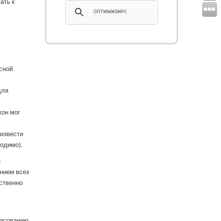
ать к
сной
для
кон мог
извести
одимо).
е
ением всех
ственно
ласованию