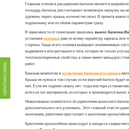
Главным этапом в расширении балкона является разработка
площадь балкона, рассчитывают возможную нагрузку на нег
(уровень перил, крыша, количество окон). В проекте важно 
подоконнику или по обоим параметрам сразу.
В зависимости от пожелания заказчика,
вынос балкона (Ки
установки
оконных
рам по всему периметру каркаса, или 
стороны. Чаще всего хозяева выбирают алюминиевую сист
выдвижного или распашного типа, которая не только улучш
теплоизоляционные свойства, а также имеет меньшую сто
работ.
ОБРАТНАЯ СВЯЗЬ
Важным моментом в
остеклении балконного каркаса
явля
Крыша не нужна в том случае, если верхний балкон будет в
нее. Если же лоджии сверху нет, тогда мастера устанавли
всего из тех материалов, из которых и производится вынос 
Немаловажно позаботится об укреплении выносного балкон
дополнительного его усиливать. Этот главный этап по укр
окончанию, работники преступают к креплению кронштейно
Крепление кронштейнов происходит в процессе сварки мет