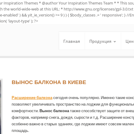
ur Inspiration Themes * @author Your Inspiration Themes Team
* * This so
ugh the world-wide-web at this URL: * http://www.gnu.org/licenses/gpl-3.0.txt 
e-enabled' ) && yit_ie_version() >= 9 ) ) { $body_classes .= ' responsive'; } 
on( 'layout-type' ); ?>
Главная
Продукция
Цен
ВЫНОС БАЛКОНА В КИЕВЕ
Расширение балкона
сегодня очень популярно. Именно такие кон
позволяют увеличивать пространство на лоджии для функциональн
комфортности.
Вынос балкона
также способствует защите от вне
факторов, например снега, дождя, сырости и т.д. Расширение конст
особенно важно в старых зданиях, где лоджии имеют совсем мале
площадь.