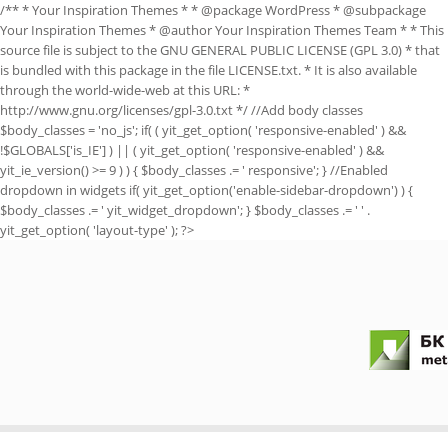
/** * Your Inspiration Themes * * @package WordPress * @subpackage
Your Inspiration Themes * @author Your Inspiration Themes Team
* * This
source file is subject to the GNU GENERAL PUBLIC LICENSE (GPL 3.0) * that
is bundled with this package in the file LICENSE.txt. * It is also available
through the world-wide-web at this URL: *
http://www.gnu.org/licenses/gpl-3.0.txt */ //Add body classes
$body_classes = 'no_js'; if( ( yit_get_option( 'responsive-enabled' ) &&
!$GLOBALS['is_IE'] ) || ( yit_get_option( 'responsive-enabled' ) &&
yit_ie_version() >= 9 ) ) { $body_classes .= ' responsive'; } //Enabled
dropdown in widgets if( yit_get_option('enable-sidebar-dropdown') ) {
$body_classes .= ' yit_widget_dropdown'; } $body_classes .= ' ' .
yit_get_option( 'layout-type' ); ?>