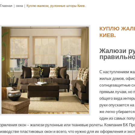
Главная
|
окна
|
Куплю жалюзи, рулонные шторы Киев.
КУПЛЮ ЖАЛ
КИЕВ.
Жалюзи р
правильн
С наступлением жа
жилых домов, офис
солнцезащитные си
прямым лучам, но 
общего вида интер
руки опускается на
же легко убирается
один из самых поп
ормления окон – жалюзи рулонные или тканевые ролеты. Компания БК Пр
изводстве пластиковых окон и всего, что нужно для их оформления и экс