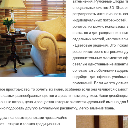
затемнения. Рулонные шторы, т
специальных систем 3D–Shade и
регулировать интенсивность ос
индивидуальных потребностей.
ролетов, их можно использоват
света, но и для разделения пом
отдельных частей, что тоже вли
• Цветовые решения. Это, пожал
решении которого мы рекоменду
дополнительным элементом оф
светлые однотонные не акценти
сочетаются с обычными гардина
подойдет для офисов, учебных
помещений. Если же это уютная 
ое пространство, то ролеты из ткани, особенно если они являются самос
ь самых разнообразных цветов и с различным рисунком. Наши дизайнеры
онные шторы, цена и расцветка которых окажется идеальной именно для 
но подобрать другую актуальную расцветку, легко заменив ткань.
од за тканевыми ролетами чрезвычайно
ст – стирка и глажка традиционных