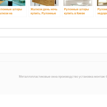
улонные шторы
Жалюзи день ночь
Рулонные шторы
Рулон
алюзи на
купить. Рулонные
купить в Киеве
недоро
ластиковые окна
шторы зебра на
интерн
иев
пластиковые окна
Киев.
Металлопластиковые окна производство установка монтаж ©