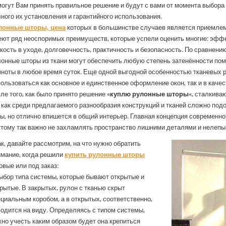
огут Вам принять правильное решение и будут с вами от момента выбора 
ного их установления и гарантийного использования.
лонные шторы, цена
которых в большинстве случаев является приемлем
ют ряд неоспоримых преимуществ, которые успели оценить многие: эффе
кость в уходе, долговечность, практичность и безопасность. По сравнен
онные шторы из ткани могут обеспечить любую степень затенённости пом
ноты в любое время суток. Еще одной выгодной особенностью тканевых ро
ользоваться как основное и единственное оформление окон, так и в каче
ле того, как было принято решение «
куплю рулонные шторы
«, сталкива
 как среди предлагаемого разнообразия конструкций и тканей сложно подо
ы, но отлично впишется в общий интерьер. Главная концепция современног
этому так важно не захламлять пространство лишними деталями и нелеп
к, давайте рассмотрим, на что нужно обратить
имание, когда решили
купить рулонные шторы
овые или под заказ:
ыбор типа системы, которые бывают открытые и
рытые. В закрытых, рулон с тканью скрыт
циальным коробом, а в открытых, соответственно,
одится на виду. Определяясь с типом системы,
но учесть каким образом будет она крепиться