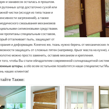
дин и занавесок осталась в прошлом.
я рулонных штор достаточно сухой или
жной чистки (исходя из типа ткани и
енсивности загрязнений), а также
риодического смазывания механизмов
ециальными силиконовыми средствами.
ани пропитаны специальным составом,
орый отталкивает пыль, защищает от
орания и деформации. Конечно же, ткань нужно беречь от механических 
можности защищать от сложных пятен (например, брызг масла на кухне), 
полотно можно просто заменить, оставив механизм и крепления.
 того, чтобы Вы стали обладателем современной солнцезащитной систем
лонные шторы
, а обо всем остальном позаботятся наши специалисты! Мы
нь наших клиентов!
тайте Также: