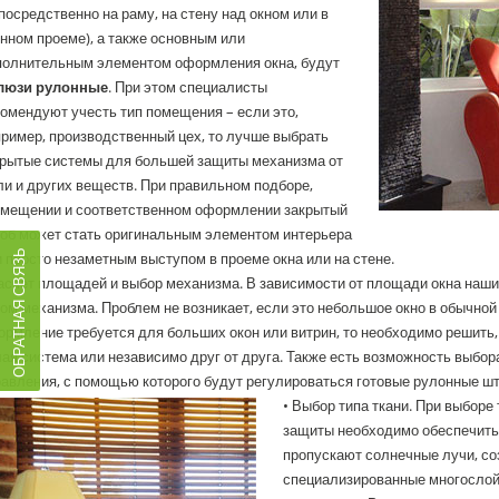
посредственно на раму, на стену над окном или в
нном проеме), а также основным или
полнительным элементом оформления окна, будут
люзи рулонные
. При этом специалисты
омендуют учесть тип помещения – если это,
ример, производственный цех, то лучше выбрать
крытые системы для большей защиты механизма от
и и других веществ. При правильном подборе,
змещении и соответственном оформлении закрытый
роб может стать оригинальным элементом интерьера
ОБРАТНАЯ СВЯЗЬ
 просто незаметным выступом в проеме окна или на стене.
асчет площадей и выбор механизма. В зависимости от площади окна наш
ом механизма. Проблем не возникает, если это небольшое окно в обычной 
рмление требуется для больших окон или витрин, то необходимо решить, 
ая система или независимо друг от друга. Также есть возможность выбор
авления, с помощью которого будут регулироваться готовые рулонные ш
• Выбор типа ткани. При выборе
защиты необходимо обеспечить
пропускают солнечные лучи, со
специализированные многослой