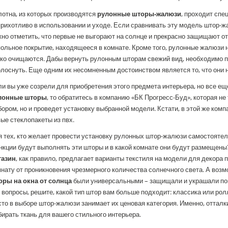
отна, из которых производятся
рулонные шторы-жалюзи
, проходит спе
рихотливо в использовании и уходе. Если сравнивать эту модель штор-ж
но отметить, что первые не выгорают на солнце и прекрасно защищают от
ольное покрытие, находящееся в комнате. Кроме того, рулонные жалюзи н
ко очищаются. Дабы вернуть рулонным шторам свежий вид, необходимо п
лоснуть. Еще одним их несомненным достоинством является то, что они н
и вы уже созрели для приобретения этого предмета интерьера, но все е
лонные шторы
, то обратитесь в компанию «БК Прогресс-Буд», которая н
ором, но и проведет установку выбранной модели. Кстати, в этой же комп
ые стеклопакеты из пвх.
 тех, кто желает провести установку рулонных штор-жалюзи самостоятел
кции будут выполнять эти шторы и в какой комнате они будут размещены
газин
, как правило, предлагает варианты текстиля на модели для декора 
нату от проникновения чрезмерного количества солнечного света. А воз
оры на окна от солнца
были универсальными – защищали и украшали поме
 вопросы, решите, какой тип штор вам больше подходит: классика или рол
то в выборе штор-жалюзи занимает их ценовая категория. Именно, отталки
ирать ткань для вашего стильного интерьера.