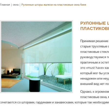
Главная
|
окна
|
Рулонные шторы жалюзи на пластиковые окна Киев
РУЛОННЫЕ 
ПЛАСТИКОВ
Принимая решение 
старые трухлявые 
пластиковые стекло
руководствуемся т
практичным и эстет
это «must have» ка
который мог бы усо
ненадежен или неуд
внешний вид нет п
Однако, к огромно
пластиковые окна, 
сочетаются со шторами, гардинами и занавесками, которые так необходи