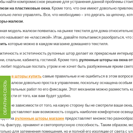
обы найти компромиссное решение для устранения данной проблемы стоит
люзи на пластиковые окна
. Кроме того, что они имеют довольно привле
ольно легко управлять. Все, что необходимо – это дергать за цепочку, к
оры-жалюзи
.
ная модель жалюзи появилась на рынке текстиля для дома относительно
ло называют ее «классикой». Итак, давайте попытаемся разобраться, что
пить
которые можно в каждом магазине домашнего текстиля.
актичность и эстетичность рулонных штор делает их прекрасным интерь
ни, спальни, кабинета, гостиной. Кроме того,
рулонные шторы на окна от
 любит подольше поспать утром и не хочет быть разбуженным ярким свет
лонные шторы купить
самые правильные и не ошибиться в этом вопросе
ель жалюзи довольно проста в управлении, поскольку оснащена особым 
ОБРАТНАЯ СВЯЗЬ
омогательных работ по его фиксации. Этот механизм можно разместить как 
исимости от того, как вам будет удобно.
ако вне зависимости от того, на какую сторону бы не смотрели ваши окна
на
предоставляют вам возможность создать наиболее комфортное освеще
годня на
рулонные шторы магазин
предоставляет множество разнообраз
та, фактуру, орнамент и светопропускную способность. Таким образом, 
только для затемнения помещения, но и полной его изоляции от света с ул