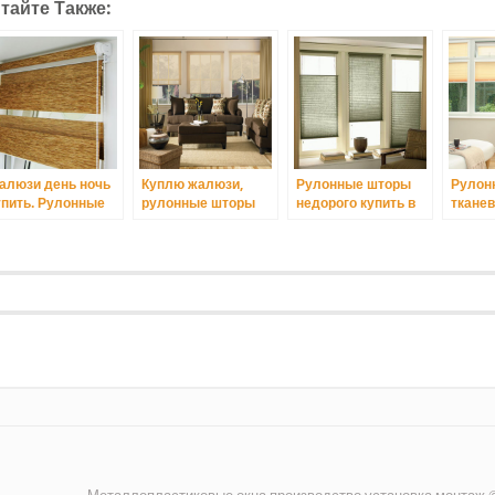
тайте Также:
алюзи день ночь
Куплю жалюзи,
Рулонные шторы
Рулон
упить. Рулонные
рулонные шторы
недорого купить в
ткане
торы зебра на
Киев.
интернете Киев.
Киеве
ластиковые окна
иев.