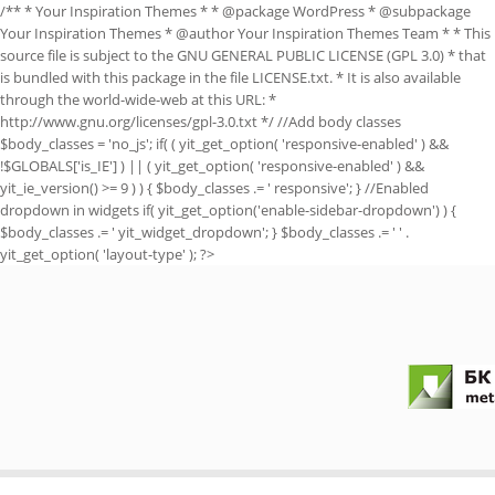
/** * Your Inspiration Themes * * @package WordPress * @subpackage
Your Inspiration Themes * @author Your Inspiration Themes Team
* * This
source file is subject to the GNU GENERAL PUBLIC LICENSE (GPL 3.0) * that
is bundled with this package in the file LICENSE.txt. * It is also available
through the world-wide-web at this URL: *
http://www.gnu.org/licenses/gpl-3.0.txt */ //Add body classes
$body_classes = 'no_js'; if( ( yit_get_option( 'responsive-enabled' ) &&
!$GLOBALS['is_IE'] ) || ( yit_get_option( 'responsive-enabled' ) &&
yit_ie_version() >= 9 ) ) { $body_classes .= ' responsive'; } //Enabled
dropdown in widgets if( yit_get_option('enable-sidebar-dropdown') ) {
$body_classes .= ' yit_widget_dropdown'; } $body_classes .= ' ' .
yit_get_option( 'layout-type' ); ?>