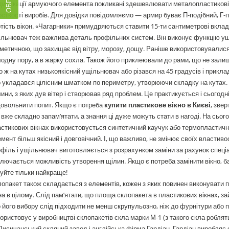
ифікації армуючого елемента покликані здешевлювати металопластикові к
сткості виробів. Для довідки повідомляємо — армир буває П-подібний, Г-п
тість вікон. «Чагарники» примудряються ставити 15-ти сантиметрові вклад
льнювач теж важлива деталь профільних систем. Він виконує функцію ущ
метичною, що захищає від вітру, морозу, дощу. Раніше використовувалися 
одну пору, а в жарку сохла. Також його приклеювали до рами, що не залиш
о ж на кутах низькоякісний ущільнювач або різався на 45 градусів і прикл
 укладався цілісним шматком по периметру, утворюючи складку на кутах.
ини, з яких дув вітер і створював ряд проблем. Це практикується і сьогодні
овольнити попит. Якщо є потреба
купити пластикове вікно в Києві
, звер
 вже складно запам’ятати, а знання ці дуже можуть стати в нагоді. На сьо
стикових вікнах використовується синтетичний каучук або термопластич
мент більш якісний і довговічний. І, що важливо, не змінює своїх властиво
філь і ущільнювач виготовляється з розрахунком заміни за рахунок спеціал
лючається можливість утворення щілин. Якщо є потреба замінити вікно, ба
уйте тільки найкраще!
опакет також складається з елементів, кожен з яких повинен виконувати 
на в цілому. Слід пам’ятати, що площа склопакета в пластикових вікнах, з
о його вибору слід підходити не менш скрупульозно, ніж до фурнітури або 
ористовує у виробництві склопакетів скла марки М-1 (з такого скла роблят
исичанський скляний завод і англійська фірма Гардіан. Гардіан виробляє 