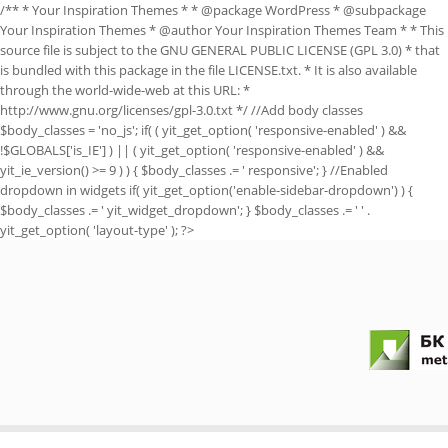
/** * Your Inspiration Themes * * @package WordPress * @subpackage
Your Inspiration Themes * @author Your Inspiration Themes Team
* * This
source file is subject to the GNU GENERAL PUBLIC LICENSE (GPL 3.0) * that
is bundled with this package in the file LICENSE.txt. * It is also available
through the world-wide-web at this URL: *
http://www.gnu.org/licenses/gpl-3.0.txt */ //Add body classes
$body_classes = 'no_js'; if( ( yit_get_option( 'responsive-enabled' ) &&
!$GLOBALS['is_IE'] ) || ( yit_get_option( 'responsive-enabled' ) &&
yit_ie_version() >= 9 ) ) { $body_classes .= ' responsive'; } //Enabled
dropdown in widgets if( yit_get_option('enable-sidebar-dropdown') ) {
$body_classes .= ' yit_widget_dropdown'; } $body_classes .= ' ' .
yit_get_option( 'layout-type' ); ?>