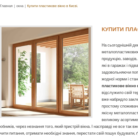
Главная
|
окна
|
Купити пластикове вікно в Києві.
КУПИТИ ПЛА
На сьогоднішній ден
металопластикових 
продукцію, заводів, 
які в гаражах і під
задовольняючи поп
жодної норми і ста
пластикове вікно 
відслужило свій тер
вже набридло закл
простому споживаче
якісну металопласт
великому асортимен
обників, через незнання того, який пристрій вікна. І насправді не все так в
чити питання, отримати необхідні знання, перестати свій пошук будувати, 