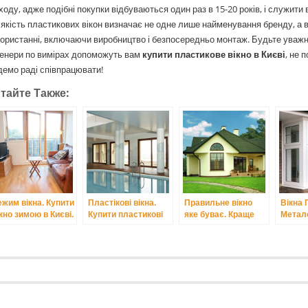
ходу, адже подібні покупки відбуваються один раз в 15-20 років, і служити 
якість пластикових вікон визначає не одне лише найменування бренду, а 
ористанні, включаючи виробництво і безпосередньо монтаж. Будьте уважні 
женери по вимірах допоможуть вам
купити пластикове вікно в Києві
, не 
емо раді співпрацювати!
тайте Также:
ежим вікна. Купити
Пластікові вікна.
Правильне вікно
Вікна 
кно зимою в Києві.
Купити пластикові
яке буває. Краще
Метал
вікна в Києві.
пластикові вікна
вікна к
Київ.