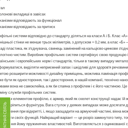
тал
лонові вкладиші в завісах
анізми відповідають за функціонал
анізми відповідають за притиск
фільні системи відповідно до стандарту діляться на класи А і Б. Клас «А
нішньої стінки не менше трьох міліметрів, з допуском + 0,2 мм, а клас «Б» 
аді пластика, як з’єднувача, свинець замінений на кальцієво-цинкове з’єд
логічно чистим. Виробник профільних систем сертифікує свою продукцію і 
аїнських і європейських норм і стандартів, тільки в такому випадку метало
ормуватися, виділяти неприємний запах і шкідливі для здоров’я речовини.
етою розширити можливості дизайну приміщень, можлива ламінація профі
е бути як одностороння, так і двостороння, в нашій компанії, технічно на
вами вона не самоклейка, а як би спаяна з профілем і є його частиною. Це
міну служби профільних систем.
ливим елементом профілю, є армир, який як скелет конструкції надає їй жо
ОБРАТНАЯ СВЯЗЬ
стик кріпиться фурнітура. Вага стулок у деяких випадках може досягати д
антаження при відкритті, і, якщо заощадити на армуючий частині, вікна мо
онувати своїх функцій. Найкращий варіант — це розріз замкнутого типу, то
 надання йому пружинячих властивостей. Виготовляється з оцинкованої ст