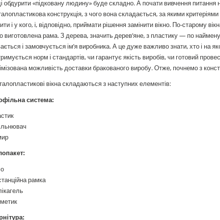
і обдурити «підковану людину» буде складно. А почати вивчення питання 
алопластикова конструкція, з чого вона складається, за якими критеріями ви
ити і у кого, і, відповідно, приймати рішення замінити вікно. По-старому ві
о виготовлена рама. З дерева, значить дерев’яне, з пластику — по наймену
ається і замовчується ім’я виробника. А це дуже важливо знати, хто і на я
римується норм і стандартів, чи гарантує якість виробів, чи готовий провест
імізована можливість доставки бракованого виробу. Отже, почнемо з конст
алопластикові вікна складаються з наступних елементів:
офільна система:
астик
ільнювач
мир
лопакет:
ло
танційна рамка
лікагель
рметик
рнітура: