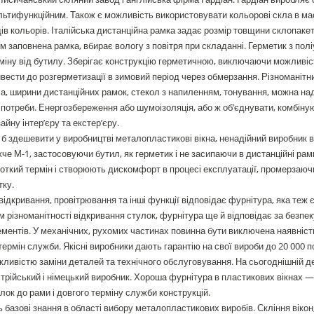
ьтифункційним. Також є можливість використовувати кольорові скла в ма
ів кольорів. Італійська дистанційна рамка задає розмір товщини склопакета,
м заповнена рамка, вбирає вологу з повітря при складанні. Герметик з полі
міну від бутилу. Зберігає конструкцію герметичною, виключаючи можливіс
вести до розгерметизації в зимовий період через обмерзання. Різноманіт
а, ширини дистанційних рамок, стекол з напиленням, тонування, можна над
 потреби. Енергозбереження або шумоізоляція, або ж об’єднувати, комбіну
айну інтер’єру та екстер’єру.
б здешевити у виробництві металопластикові вікна, ненадійний виробник в
че М-1, застосовуючи бутил, як герметик і не засипаючи в дистанційні рам
откий термін і створюють дискомфорт в процесі експлуатації, промерзаюч
тку.
відкривання, провітрювання та інші функції відповідає фурнітура, яка те
м різноманітності відкривання стулок, фурнітура ще й відповідає за безп
ментів. У механічних, рухомих частинах повинна бути виключена наявніст
термін служби. Якісні виробники дають гарантію на свої вироби до 20 000 
ливістю заміни деталей та технічного обслуговування. На сьогоднішній 
трійський і німецький виробник. Хороша фурнітура в пластикових вікнах 
лок до рами і довгого терміну служби конструкцій.
 базові знання в області вибору металопластикових виробів. Скління вікон