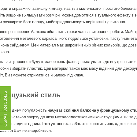
орити справжню, затишну кімнату, навіть з маленького і простого балкона 
іть якщо не збільшувати розміри, можна домогтися візуального ефекту в 
и розширити його площу, майстри допоможуть вирішити і це питання.
цес розширення балкона збільшить трохи час на виконання роботи. Майстр
отовлення металевого каркаса і його подальшої установки. Наступним ет
кона сайдингом. Цей матеріал має широкий вибір різних кольорів, що доз
кона.
тільки ці процеси будуть завершені, фахівці приступлять до внутрішньог
обки вибирати пластик. Цей матеріал також має масу відтінків для декор
іт, Ви зможете отримати свій балкон під ключ.
ранцузький стиль
ОБРАТНАЯ СВЯЗЬ
кожним днем популярність набуває
скління балкона у французькому сти
ановка стекол зверху до низу металопластиковими конструкціями, які за 
єднують один з одним. Така установка набагато скоротить час, адже ніяки
клення Вам не знадобиться.