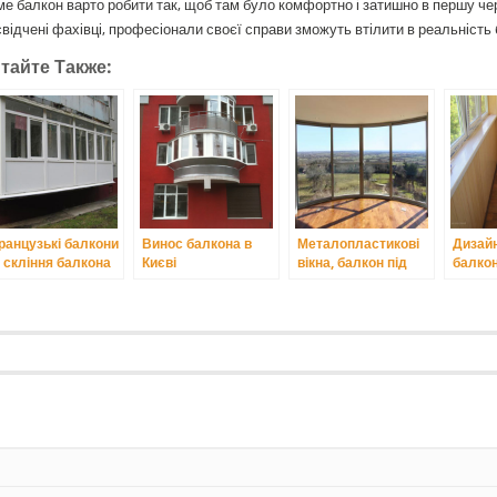
е балкон варто робити так, щоб там було комфортно і затишно в першу черг
відчені фахівці, професіонали своєї справи зможуть втілити в реальність
тайте Также:
ранцузькі балкони
Винос балкона в
Металопластикові
Дизайн
 скління балкона
Києві
вікна, балкон під
балкон
 французькому
ключ в Києві.
тилі