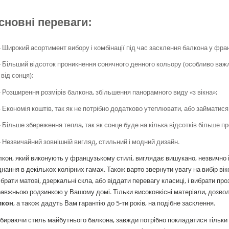
сновні переваги:
- Широкий асортимент вибору і комбінації під час засклення балкона у фра
- Більший відсоток проникнення сонячного денного кольору (особливо важл
і від сонця);
- Розширення розмірів балкона, збільшення панорамного виду «з вікна»;
- Економія коштів, так як не потрібно додатково утеплювати, або займати
- Більше збереження тепла, так як сонце буде на кілька відсотків більше п
- Незвичайний зовнішній вигляд, стильний і модний дизайн.
кон, який виконують у французькому стилі, виглядає вишукано, незвично 
днання в декількох колірних гамах. Також варто звернути увагу на вибір ві
ібрати матові, дзеркальні скла, або віддати перевагу класиці, і вибрати пр
авжньою родзинкою у Вашому домі. Тільки високоякісні матеріали, дозв
лкон
, а також дадуть Вам гарантію до 5-ти років, на подібне засклення.
бираючи стиль майбутнього балкона, завжди потрібно покладатися тільки на