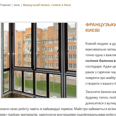
Главная
|
окна
|
Французький балкон, скління в Києві
ФРАНЦУЗЬКИ
КИЄВІ
Кожній людині, в д
максимально затиш
точно одна з важли
скління балкона в
господаря. Адже це
ранок з гарячою чаш
помріяти про майбу
створити з вашого 
Засклити балкон ва
будинку тепло, поз
доноситися з вулиці
онати свою роботу навіть в найшвидші терміни. Майстри займаються всім
ірів і підбору матеріалів, закінчуючи внутрішніми оздоблювальними робот