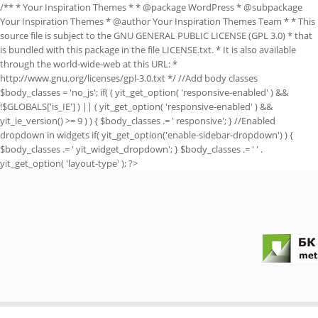
/** * Your Inspiration Themes * * @package WordPress * @subpackage
Your Inspiration Themes * @author Your Inspiration Themes Team
* * This
source file is subject to the GNU GENERAL PUBLIC LICENSE (GPL 3.0) * that
is bundled with this package in the file LICENSE.txt. * It is also available
through the world-wide-web at this URL: *
http://www.gnu.org/licenses/gpl-3.0.txt */ //Add body classes
$body_classes = 'no_js'; if( ( yit_get_option( 'responsive-enabled' ) &&
!$GLOBALS['is_IE'] ) || ( yit_get_option( 'responsive-enabled' ) &&
yit_ie_version() >= 9 ) ) { $body_classes .= ' responsive'; } //Enabled
dropdown in widgets if( yit_get_option('enable-sidebar-dropdown') ) {
$body_classes .= ' yit_widget_dropdown'; } $body_classes .= ' ' .
yit_get_option( 'layout-type' ); ?>