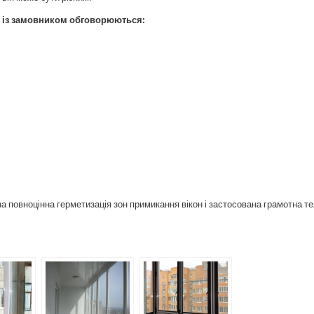
, із замовником обговорюються:
 повноцінна герметизація зон примикання вікон і застосована грамотна те