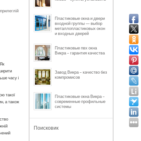
 прилеглій
Пластиковые окна и двери
входной группы — выбор
металлопластиковых окон
и входных дверей
Пластиковые пвх окна
Викра – гарантия качества
 Як
ширити
Завод Викра – качество без
компромисов
ьше часу і
ою такої
Пластиковые окна Викра –
современные профильные
н, а також
системы
ство
жній
Поисковик
дчений