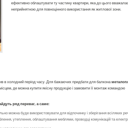
ефективно облаштувати ту частину квартири, яка до цього вважала
неприйнятною для повноцінного використання як житлової зони.
ив в холодний період часу. Для бажаючих придбати для балкона
металоп
місцем, де можна купити якісну продукцію і замовити її монтаж командою
йдуть ряд переваг, а саме:
ьно можна буде використовувати для відпочинку і зберігання всіляких ре
блення, утеплення, облаштування меблями, проводці комунікацій та електр