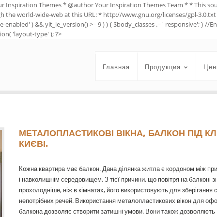
ur Inspiration Themes * @author Your Inspiration Themes Team
* * This so
ugh the world-wide-web at this URL: * http://www.gnu.org/licenses/gpl-3.0.txt 
e-enabled' ) && yit_ie_version() >= 9 ) ) { $body_classes .= ' responsive'; } 
on( 'layout-type' ); ?>
Главная
Продукция
Цен
МЕТАЛОПЛАСТИКОВІ ВІКНА, БАЛКОН ПІД К
КИЄВІ.
Кожна квартира має балкон. Дана ділянка житла є кордоном між п
і навколишнім середовищем. З тієї причини, що повітря на балконі 
прохолодніше, ніж в кімнатах, його використовують для зберігання с
непотрібних речей. Використання металопластикових вікон для о
балкона дозволяє створити затишні умови. Вони також дозволяють