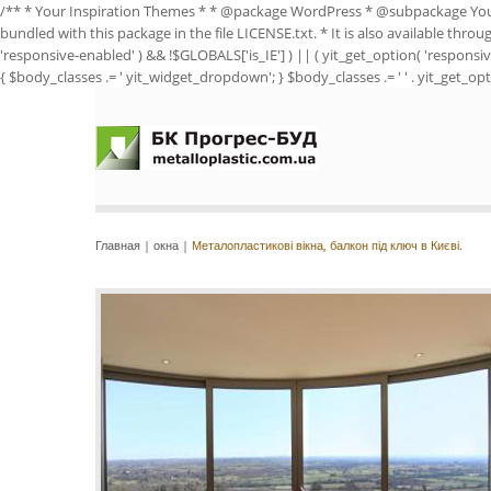
/** * Your Inspiration Themes * * @package WordPress * @subpackage Yo
bundled with this package in the file LICENSE.txt. * It is also available thro
'responsive-enabled' ) && !$GLOBALS['is_IE'] ) || ( yit_get_option( 'responsiv
{ $body_classes .= ' yit_widget_dropdown'; } $body_classes .= ' ' . yit_get_opti
Главная
|
окна
|
Металопластикові вікна, балкон під ключ в Києві.