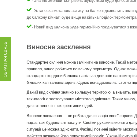
- Значно зменшиться рівень шуму, який буде доноситися
- Установка металопластику на балконі дозволить вплинут
до балкону кімнаті буде вище на кілька поділок термометра, 
- Новий вид балкона буде гармонійно поєднуватися з вже
ОБРАТНАЯ СВЯЗЬ
Виносне засклення
Стандартне скління можна замінити на виносне. Такий мет
правило, винос робиться по всьому периметру. Однак можн
стандартні кордони балкона на кілька десятків сантиметрів 
більших капіталовкладень. Однак вона дозволяє істотно пі
Даний вид скління значно збільшує територію, а значить, 
технології є застосування місткого підвіконня. Таким чино
для втілення інших креативних ідей.
Виносне засклення — це робота для знавців своєї справи.
надає такі будівельні послуги. Своїми руками виконати да
ситуації це можна здійснити. Фахівці повинні оцінити можли
майстер визначає його допустимий розмір. У кожній ситуації