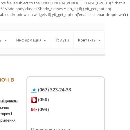
urce file is subject to the GNU GENERAL PUBLIC LICENSE (GPL 3.0) * that is
*/ //Add body classes $body_classes = 'no_js'; if( ( yit_get_option(
//Enabled dropdown in widgets if( yit_get_option('enable-sidebar-dropdown') )
ы
Информация
Услуги
Контакты
ЛЮЧ В
(067) 323-24-33
(050)
риміщенням
значно
(093)
тарих і
формлення
Последние статьи