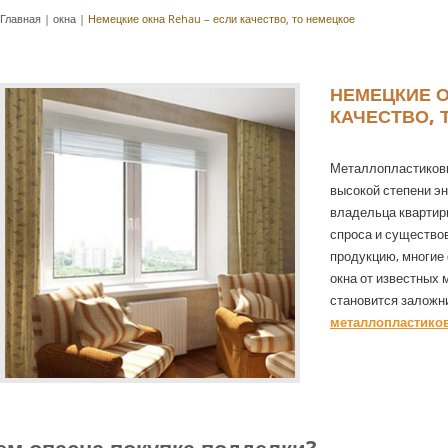
Главная
|
окна
|
Немецкие окна Rehau – если качество, то немецкое
НЕМЕЦКИЕ О
КАЧЕСТВО, 
Металлопластиковы
высокой степени э
владельца квартиры
спроса и существо
продукцию, многие
окна от известных 
становится заложн
металлопластико