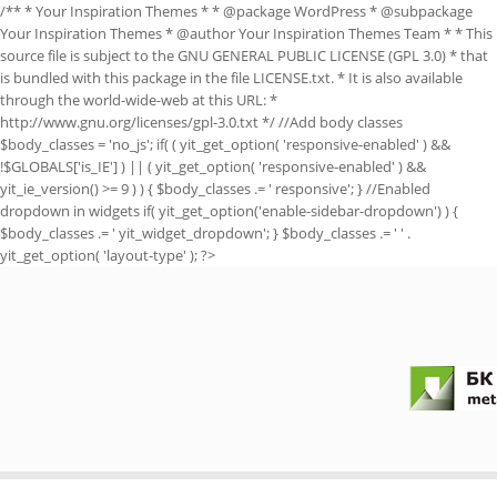
/** * Your Inspiration Themes * * @package WordPress * @subpackage
Your Inspiration Themes * @author Your Inspiration Themes Team
* * This
source file is subject to the GNU GENERAL PUBLIC LICENSE (GPL 3.0) * that
is bundled with this package in the file LICENSE.txt. * It is also available
through the world-wide-web at this URL: *
http://www.gnu.org/licenses/gpl-3.0.txt */ //Add body classes
$body_classes = 'no_js'; if( ( yit_get_option( 'responsive-enabled' ) &&
!$GLOBALS['is_IE'] ) || ( yit_get_option( 'responsive-enabled' ) &&
yit_ie_version() >= 9 ) ) { $body_classes .= ' responsive'; } //Enabled
dropdown in widgets if( yit_get_option('enable-sidebar-dropdown') ) {
$body_classes .= ' yit_widget_dropdown'; } $body_classes .= ' ' .
yit_get_option( 'layout-type' ); ?>