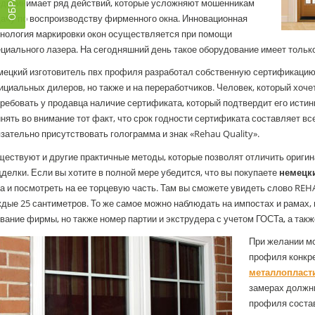
едпринимает ряд действий, которые усложняют мошенникам
ачу по воспроизводству фирменного окна. Инновационная
хнология маркировки окон осуществляется при помощи
циального лазера. На сегодняшний день такое оборудование имеет только
ецкий изготовитель пвх профиля разработал собственную сертификацию.
циальных дилеров, но также и на переработчиков. Человек, который хоче
ребовать у продавца наличие сертификата, который подтвердит его истин
нять во внимание тот факт, что срок годности сертификата составляет в
зательно присутствовать голограмма и знак «Rehau Quality».
ествуют и другие практичные методы, которые позволят отличить ориги
делки. Если вы хотите в полной мере убедится, что вы покупаете
немецк
а и посмотреть на ее торцевую часть. Там вы сможете увидеть слово REH
дые 25 сантиметров. То же самое можно наблюдать на импостах и рамах, 
вание фирмы, но также номер партии и экструдера с учетом ГОСТа, а так
При желании м
профиля конкр
металлопласт
замерах должны
профиля состав