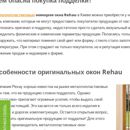
ем опасна покупка подделки?
таллопластиковые
немецкие окна Rehau
в Киеве можно приобрести у 
ь компании, которые не могут предоставить покупателю продукцию от на
познать оригинал и подделку, недостаточно просто сделать визуальный а
еделить физические и химические параметры продукции. Полагаясь тольк
аружить, что материал поменял свой цвет или форму, стекло стало запот
пературах. При этом страдают не только покупатели, но и репутация комп
жение продаж и недоверие к фирме.
собенности оригинальных окон Rehau
мпания Рехау хорошо известна на рынке металлопластиковых
н тем, что ее продукцию сложно подделать. Однако
старники» прилагают огромные усилия, чтобы выдать свой
ар за настоящий. Это касается не только всего изделия в
ОБРАТНАЯ СВЯЗЬ
ом, но и дорогих комплектующих. Остается открытым вопрос,
 отличить оригинальную продукцию от подделки? Для этого
мецкий производитель металлопластиковых окон