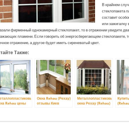
В крайнем случ
стеклопакета п
составит особо
или зажигалку 
азали фирменный однокамерный стеклопакет, то в отражении увидите два
ажающих пламени. Если говорить об энергосберегающем стеклопакете, т
чное отражение, а другое будет иметь сиреневатый цвет.
тайте Также:
еталлопластиковые
Окна Rehau (Рехау)
Металлопластиковые
Купить
кна Rehau цены
отзывы Киев
окна Рехау (Rehau)
(Rehau
иев
цена Киев