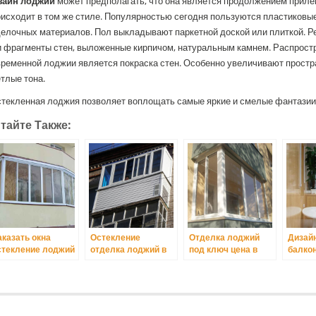
зайн лоджии
может предполагать, что она является продолжением прил
исходит в том же стиле. Популярностью сегодня пользуются пластиковые
елочных материалов. Пол выкладывают паркетной доской или плиткой. Р
и фрагменты стен, выложенные кирпичом, натуральным камнем. Распрост
ременной лоджии является покраска стен. Особенно увеличивают простр
тлые тона.
текленная лоджия позволяет воплощать самые яркие и смелые фантазии 
тайте Также:
аказать окна
Остекление
Отделка лоджий
Дизайн
стекление лоджий
отделка лоджий в
под ключ цена в
балкон
алконов в Киеве
Киеве
Киеве