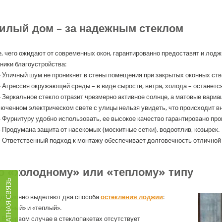
илый дом – за надежным стеклом
, чего ожидают от современных окон, гарантированно предоставят и лод
ники благоустройства:
- Уличный шум не проникнет в стены помещения при закрытых оконных ств
- Агрессия окружающей среды – в виде сырости, ветра, холода – останетс
- Зеркальное стекло отразит чрезмерно активное солнце, а матовые вариа
юченном электрическом свете с улицы нельзя увидеть, что происходит в
- Фурнитуру удобно использовать, ее высокое качество гарантировано пр
- Продумана защита от насекомых (москитные сетки), водоотлив, козырек.
- Ответственный подход к монтажу обеспечивает долговечность отличной
о «холодному» или «теплому» типу
ОБРАТНАЯ СВЯЗЬ
адиционно выделяют два способа
остекления лоджии
:
лодный» и «теплый».
- В первом случае в стеклопакетах отсутствует