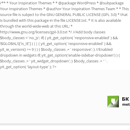
/** * Your Inspiration Themes * * @package WordPress * @subpackage
Your Inspiration Themes * @author Your Inspiration Themes Team
* * This
source file is subject to the GNU GENERAL PUBLIC LICENSE (GPL 3.0) * that
is bundled with this package in the file LICENSE.txt. * It is also available
through the world-wide-web at this URL: *
http://www.gnu.org/licenses/gpl-3.0.txt */ //Add body classes
$body_classes = 'no_js'; if( ( yit_get_option( 'responsive-enabled' ) &&
!$GLOBALS['is_IE'] ) || ( yit_get_option( 'responsive-enabled' ) &&
yit_ie_version() >= 9 ) ) { $body_classes .= ' responsive'; } //Enabled
dropdown in widgets if( yit_get_option('enable-sidebar-dropdown') ) {
$body_classes .= ' yit_widget_dropdown'; } $body_classes .= ' ' .
yit_get_option( 'layout-type' ); ?>