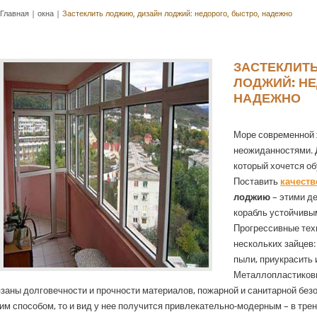
Главная
|
окна
|
Застеклить лоджию, дизайн лоджий: недорого, быстро, надежно
ЗАСТЕКЛИТ
ЛОДЖИЙ: НЕ
НАДЕЖНО
Море современной 
неожиданностями. Д
который хочется о
Поставить
качеств
лоджию
– этими д
корабль устойчивы
Прогрессивные тех
нескольких зайцев:
пыли, приукрасить
Металлопластиковы
заны долговечности и прочности материалов, пожарной и санитарной без
им способом, то и вид у нее получится привлекательно-модерным – в трен