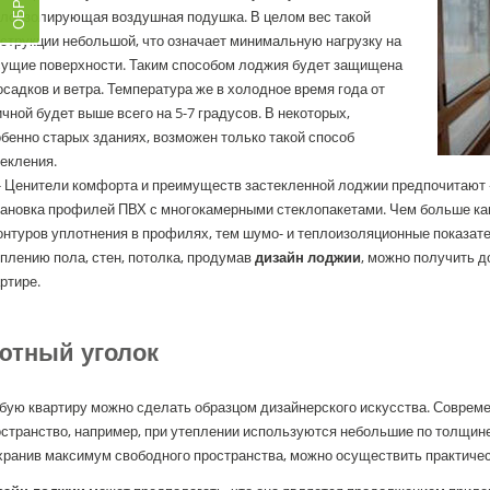
плоизолирующая воздушная подушка. В целом вес такой
струкции небольшой, что означает минимальную нагрузку на
сущие поверхности. Таким способом лоджия будет защищена
осадков и ветра. Температура же в холодное время года от
чной будет выше всего на 5-7 градусов. В некоторых,
бенно старых зданиях, возможен только такой способ
екления.
- Ценители комфорта и преимуществ застекленной лоджии предпочитают 
тановка профилей ПВХ с многокамерными стеклопакетами. Чем больше кам
онтуров уплотнения в профилях, тем шумо- и теплоизоляционные показат
плению пола, стен, потолка, продумав
дизайн лоджии
, можно получить 
ртире.
ютный уголок
бую квартиру можно сделать образцом дизайнерского искусства. Соврем
остранство, например, при утеплении используются небольшие по толщин
ранив максимум свободного пространства, можно осуществить практическ