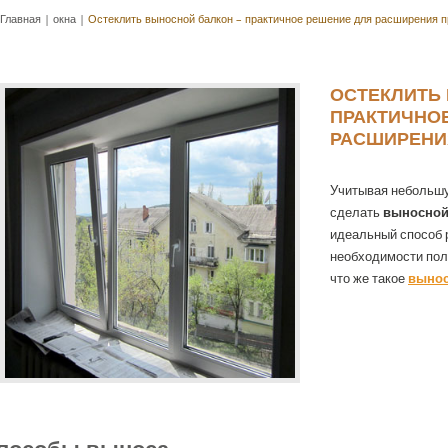
Главная
|
окна
|
Остеклить выносной балкон – практичное решение для расширения 
ОСТЕКЛИТЬ
ПРАКТИЧНО
РАСШИРЕНИ
Учитывая небольшу
сделать
выносной
идеальный способ 
необходимости полу
что же такое
вынос