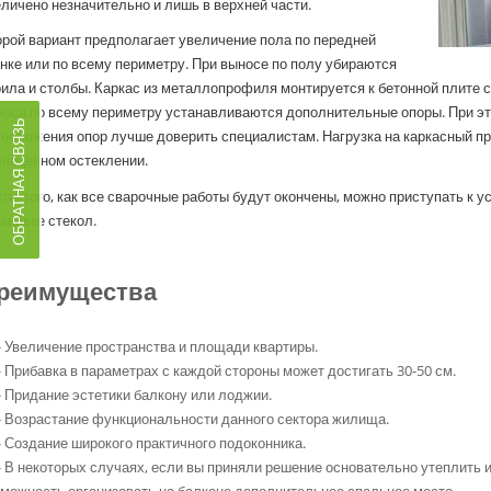
личено незначительно и лишь в верхней части.
рой вариант предполагает увеличение пола по передней
нке или по всему периметру. При выносе по полу убираются
ила и столбы. Каркас из металлопрофиля монтируется к бетонной плите 
оса по всему периметру устанавливаются дополнительные опоры. При это
ОБРАТНАЯ СВЯЗЬ
положения опор лучше доверить специалистам. Нагрузка на каркасный п
лноценном остеклении.
ле того, как все сварочные работы будут окончены, можно приступать к 
ановке стекол.
реимущества
- Увеличение пространства и площади квартиры.
- Прибавка в параметрах с каждой стороны может достигать 30-50 см.
- Придание эстетики балкону или лоджии.
- Возрастание функциональности данного сектора жилища.
- Создание широкого практичного подоконника.
- В некоторых случаях, если вы приняли решение основательно утеплить 
можность организовать на балконе дополнительное спальное место.