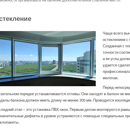
стекление
Чаще всего вы
остеклением 
Созданная с п
точности соотв
а ее углы долж
удается сделат
профессионалам
мелочах.
Перед непосре
зательном порядке устанавливаются отливы. Они заходят в балкон не мен
делы балкона должен иметь длину не менее 300 мм. Проводится изоляци
ледний этап – это установка ПВХ-окон. Первым делом монтируются рамы 
значительные дефекты в уровне устраняются с помощью специальных про
клопакеты.