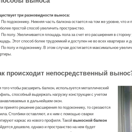
пособы выноса
ществует три разновидности выноса:
- По подоконнику. Нижняя часть балкона остается на том же уровне, что и
более простой способ увеличить пространство.
- По полу. Увеличивается площадь пола за счет его расширения в сторону
щадь. Этот способ более трудоемкий и доступен не во всех квартирах и д
- По полу и подоконнику. В этом случае достигается максимальное увели
ртиры.
ак происходит непосредственный вынос
 того чтобы расширить балкон, используется металлический
филь, способный выдержать нагрузку конструкции с учетом
танавливаемых в дальнейшем окон.
и принято решение расширения по подоконнику, то срезаются
ила. Столбики оставляют, и к ним с помощью сварки
тируют каркас из нового профиля. Такой
выносной балкон
йдется дешевле, однако и пространство на нем будет