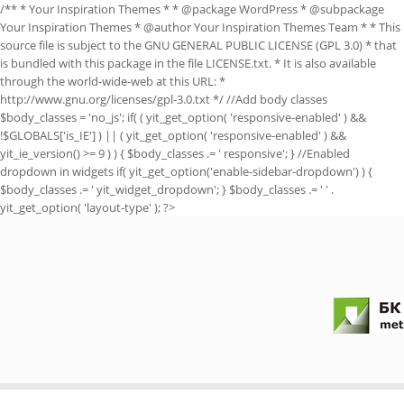
/** * Your Inspiration Themes * * @package WordPress * @subpackage
Your Inspiration Themes * @author Your Inspiration Themes Team
* * This
source file is subject to the GNU GENERAL PUBLIC LICENSE (GPL 3.0) * that
is bundled with this package in the file LICENSE.txt. * It is also available
through the world-wide-web at this URL: *
http://www.gnu.org/licenses/gpl-3.0.txt */ //Add body classes
$body_classes = 'no_js'; if( ( yit_get_option( 'responsive-enabled' ) &&
!$GLOBALS['is_IE'] ) || ( yit_get_option( 'responsive-enabled' ) &&
yit_ie_version() >= 9 ) ) { $body_classes .= ' responsive'; } //Enabled
dropdown in widgets if( yit_get_option('enable-sidebar-dropdown') ) {
$body_classes .= ' yit_widget_dropdown'; } $body_classes .= ' ' .
yit_get_option( 'layout-type' ); ?>