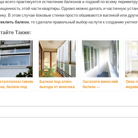
е всего практикуется остекление балконов и лоджий по всему периметру,
ещенность этой части квартиры. Однако можно делать и частичную устан
нку. В этом случае боковые стенки просто обшиваются вагонкой или дру
теклить балкон
, то сделали правильный выбор на пути к созданию уютног
тайте Также:
еталлопластиковые
Балкон под ключ:
Засклити виносний
Окна п
кна, балкон под
выгода от монтажа
балкон —
индив
люч в Киеве.
– до отделки
практичне рішення
решен
для розширення
каждо
простору