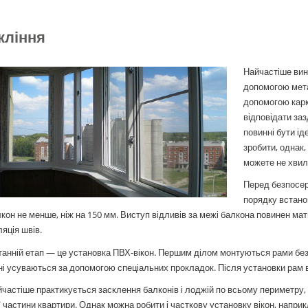
кління
Найчастіше вин
допомогою мета
допомогою карк
відповідати заз
повинні бути і
зробити, однак
можете не хвилю
Перед безпосер
порядку встано
кон не менше, ніж на 150 мм. Виступ відливів за межі балкона повинен м
ляція швів.
анній етап — це установка ПВХ-вікон. Першим ділом монтуються рами без 
ні усуваються за допомогою спеціальних прокладок. Після установки рам
частіше практикується засклення балконів і лоджій по всьому периметру, щ
ї частини квартири. Однак можна робити і часткову установку вікон, напри