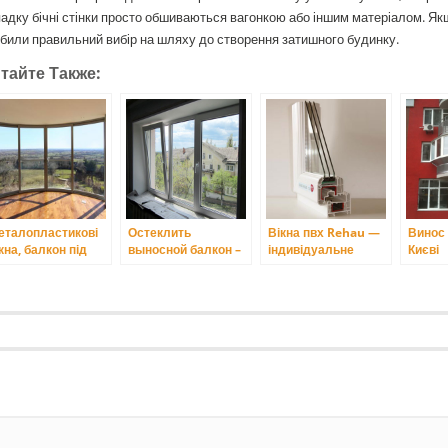
адку бічні стінки просто обшиваються вагонкою або іншим матеріалом. Я
били правильний вибір на шляху до створення затишного будинку.
тайте Также:
еталопластикові
Остеклить
Вікна пвх Rehau —
Винос 
кна, балкон під
выносной балкон –
індивідуальне
Києві
юч в Києві.
практичное
рішення для
решение для
кожного
расширения
пространства