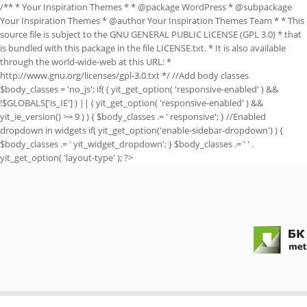
/** * Your Inspiration Themes * * @package WordPress * @subpackage
Your Inspiration Themes * @author Your Inspiration Themes Team
* * This
source file is subject to the GNU GENERAL PUBLIC LICENSE (GPL 3.0) * that
is bundled with this package in the file LICENSE.txt. * It is also available
through the world-wide-web at this URL: *
http://www.gnu.org/licenses/gpl-3.0.txt */ //Add body classes
$body_classes = 'no_js'; if( ( yit_get_option( 'responsive-enabled' ) &&
!$GLOBALS['is_IE'] ) || ( yit_get_option( 'responsive-enabled' ) &&
yit_ie_version() >= 9 ) ) { $body_classes .= ' responsive'; } //Enabled
dropdown in widgets if( yit_get_option('enable-sidebar-dropdown') ) {
$body_classes .= ' yit_widget_dropdown'; } $body_classes .= ' ' .
yit_get_option( 'layout-type' ); ?>