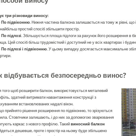
пособи виносу
ує три різновиди виносу:
-
По підвіконню
. Нижня частина балкона залишається на тому ж рівні, що і
найбільш простий спосіб збільшити простір.
-
По підлозі
. Збільшується площа підлоги за рахунок його розширення в бік
ща. Цей спосіб більш трудомісткий і доступний не у всіх квартирах і будин
-
По підлозі і підвіконню
. У цьому випадку досягається максимальне збіл
ртири.
к відбувається безпосередньо винос?
 того щоб розширити балкон, використовується металевий
філь, здатний витримати навантаження конструкції з
хуванням встановлюваних надалі вікон.
о прийнято рішення розширення по підвіконню, то зрізуються
ила. Стовпчики залишають, і до них за допомогою зварювання
тують каркас з нового профілю. Такий
виносний балкон
йдеться дешевше, проте і простір на ньому буде збільшено