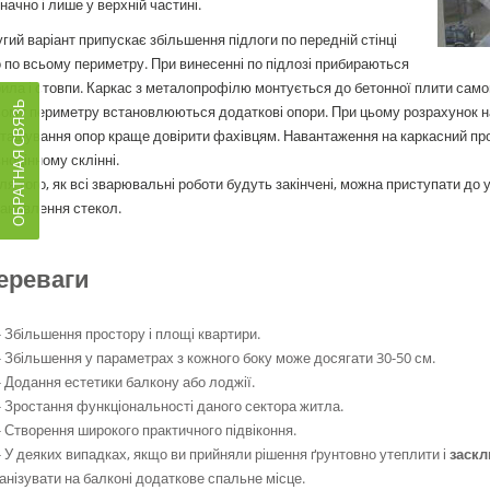
начно і лише у верхній частині.
гий варіант припускає збільшення підлоги по передній стінці
 по всьому периметру. При винесенні по підлозі прибираються
ила і стовпи. Каркас з металопрофілю монтується до бетонної плити самог
ОБРАТНАЯ СВЯЗЬ
ому периметру встановлюються додаткові опори. При цьому розрахунок нав
ташування опор краще довірити фахівцям. Навантаження на каркасний пр
ноцінному склінні.
ля того, як всі зварювальні роботи будуть закінчені, можна приступати до
ановлення стекол.
ереваги
- Збільшення простору і площі квартири.
- Збільшення у параметрах з кожного боку може досягати 30-50 см.
- Додання естетики балкону або лоджії.
- Зростання функціональності даного сектора житла.
- Створення широкого практичного підвіконня.
- У деяких випадках, якщо ви прийняли рішення ґрунтовно утеплити і
заскл
анізувати на балконі додаткове спальне місце.